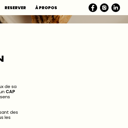
RESERVER
À PROPOS
N
ux de sa
 un
CAP
 sens
osant des
s les