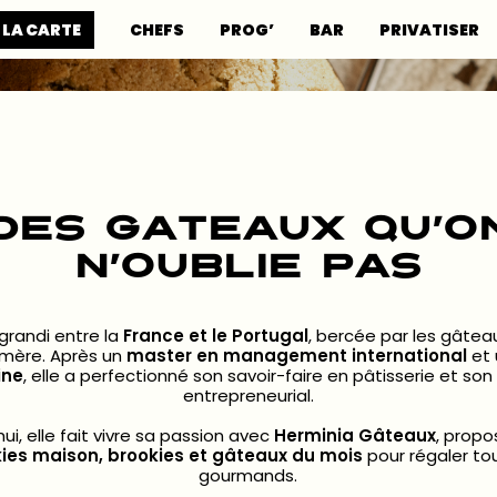
HERMINIA
 LA CARTE
CHEFS
PROG’
BAR
PRIVATISER
DES GATEAUX QU’O
N’OUBLIE PAS
 grandi entre la
France et le Portugal
, bercée par les gâtea
mère. Après un
master en management international
et
ine
, elle a perfectionné son savoir-faire en pâtisserie et son
entrepreneurial.
hui, elle fait vivre sa passion avec
Herminia Gâteaux
, prop
ies maison, brookies et gâteaux du mois
pour régaler tou
gourmands.