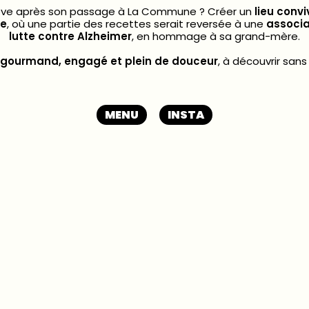
êve après son passage à La Commune ? Créer un
lieu convi
re
, où une partie des recettes serait reversée à une
associa
lutte contre Alzheimer
, en hommage à sa grand-mère.
gourmand, engagé et plein de douceur
, à découvrir sans
MENU
INSTA