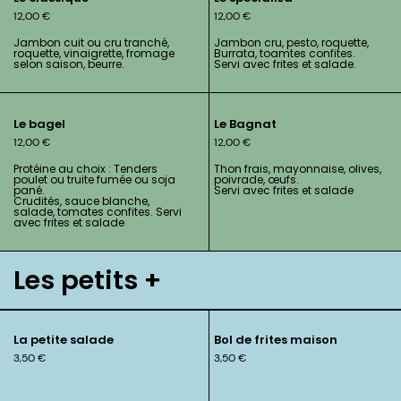
12,00
€
12,00
€
Jambon cuit ou cru tranché,
Jambon cru, pesto, roquette,
roquette, vinaigrette, fromage
Burrata, toamtes confites.
selon saison, beurre.
Servi avec frites et salade.
Le bagel
Le Bagnat
12,00
€
12,00
€
Protéine au choix : Tenders
Thon frais, mayonnaise, olives,
poulet ou truite fumée ou soja
poivrade, œufs.
pané.
Servi avec frites et salade
Crudités, sauce blanche,
salade, tomates confites. Servi
avec frites et salade
Les petits +
La petite salade
Bol de frites maison
3,50
€
3,50
€