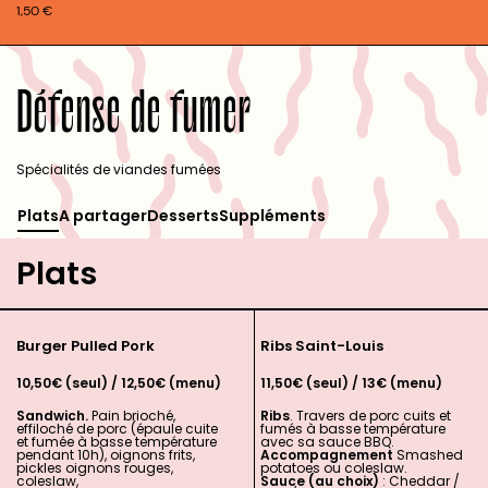
1,50
€
Défense de fumer
Spécialités de viandes fumées
Plats
A partager
Desserts
Suppléments
Plats
Burger Pulled Pork
Ribs Saint-Louis
10,50€ (seul) / 12,50€ (menu)
11,50€ (seul) / 13€ (menu)
Sandwich.
Pain brioché,
Ribs
. Travers de porc cuits et
effiloché de porc (épaule cuite
fumés à basse température
et fumée à basse température
avec sa sauce BBQ.
pendant 10h), oignons frits,
Accompagnement
Smashed
pickles oignons rouges,
potatoes ou coleslaw.
coleslaw,
Sauce (au choix)
: Cheddar /