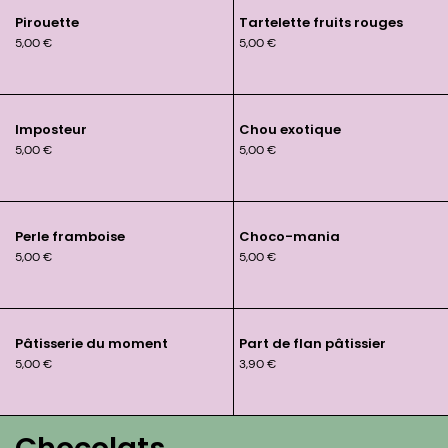
Pirouette
Tartelette fruits rouges
5,00
€
5,00
€
Imposteur
Chou exotique
5,00
€
5,00
€
Perle framboise
Choco-mania
5,00
€
5,00
€
Pâtisserie du moment
Part de flan pâtissier
5,00
€
3,90
€