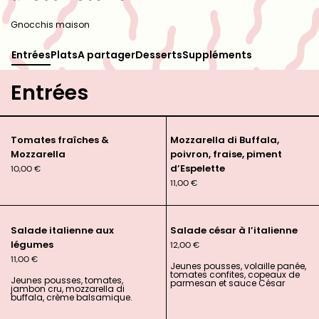
Gnocchis maison
Entrées
Plats
A partager
Desserts
Suppléments
Entrées
Tomates fraîches &
Mozzarella di Buffala,
Mozzarella
poivron, fraise, piment
d’Espelette
10,00
€
11,00
€
Salade italienne aux
Salade césar à l’italienne
légumes
12,00
€
11,00
€
Jeunes pousses, volaille panée,
tomates confites, copeaux de
Jeunes pousses, tomates,
parmesan et sauce César
jambon cru, mozzarella di
buffala, crème balsamique.