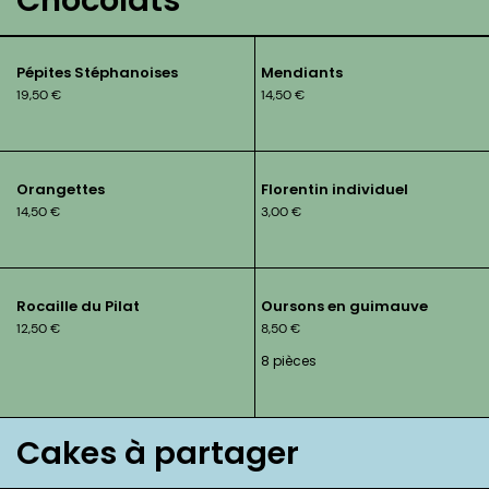
Chocolats
Pépites Stéphanoises
Mendiants
19,50
€
14,50
€
Orangettes
Florentin individuel
14,50
€
3,00
€
Rocaille du Pilat
Oursons en guimauve
12,50
€
8,50
€
8 pièces
Cakes à partager