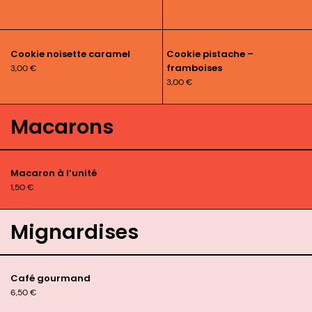
Cookie noisette caramel
Cookie pistache –
framboises
3,00
€
3,00
€
Macarons
Macaron à l’unité
1,50
€
Mignardises
Café gourmand
6,50
€