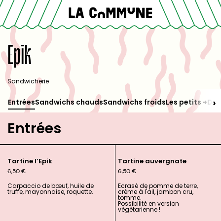
Epik
Sandwicherie
›
Entrées
Sandwichs chauds
Sandwichs froids
Les petits +
Des
Entrées
Tartine l’Epik
Tartine auvergnate
6,50
€
6,50
€
Carpaccio de bœuf, huile de
Ecrasé de pomme de terre,
truffe, mayonnaise, roquette.
c
rème à l'ail, jambon cru,
tomme.
Possibilité en version
végétarienne !