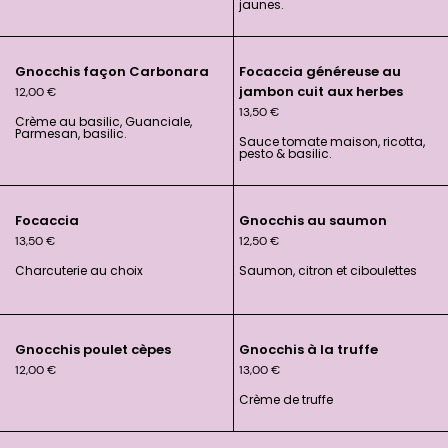
jaunes.
Gnocchis façon Carbonara
Focaccia généreuse au
jambon cuit aux herbes
12,00
€
13,50
€
Crème au basilic, Guanciale,
Parmesan, basilic.
Sauce tomate maison, ricotta,
pesto & basilic.
Focaccia
Gnocchis au saumon
13,50
€
12,50
€
Charcuterie au choix
Saumon, citron et ciboulettes
Gnocchis poulet cèpes
Gnocchis à la truffe
12,00
€
13,00
€
Crème de truffe