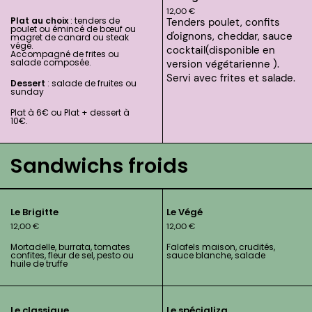
12,00
€
Plat au choix
: tenders de
Tenders poulet, confits
poulet ou émincé de bœuf ou
d'oignons, cheddar, sauce
magret de canard ou steak
végé.
cocktail
(disponible en
Accompagné de frites ou
salade composée.
version végétarienne ).
Servi avec frites et salade.
Dessert
: salade de fruites ou
sunday
Plat à 6€ ou Plat + dessert à
10€.
Sandwichs froids
Le Brigitte
Le Végé
12,00
€
12,00
€
Mortadelle, burrata, tomates
Falafels maison, crudités,
confites, fleur de sel, pesto ou
sauce blanche, salade
huile de truffe
Le classique
Le spécializa