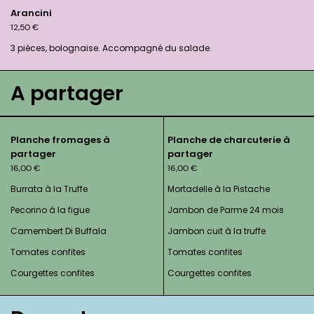
Arancini
12,50
€
3 pièces, bolognaise. Accompagné du salade.
A partager
Planche fromages à
Planche de charcuterie à
partager
partager
16,00
€
16,00
€
Burrata à la Truffe
Mortadelle à la Pistache
Pecorino à la figue
Jambon de Parme 24 mois
Camembert Di Buffala
Jambon cuit à la truffe
Tomates confites
Tomates confites
Courgettes confites
Courgettes confites