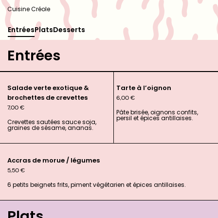
Cuisine Créole
Entrées
Plats
Desserts
Entrées
Salade verte exotique &
Tarte à l’oignon
brochettes de crevettes
6,00
€
7,00
€
Pâte brisée, oignons confits,
persil et épices antillaises.
Crevettes sautées sauce soja,
graines de sésame, ananas.
Accras de morue / légumes
5,50
€
6 petits beignets frits, piment végétarien et épices antillaises.
Plats