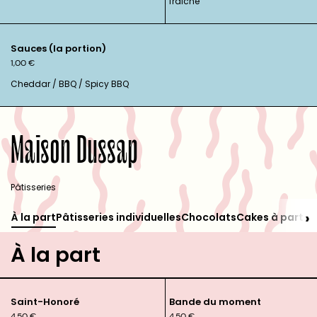
fraîche
Sauces (la portion)
1,00
€
Cheddar / BBQ / Spicy BBQ
Maison Dussap
Pâtisseries
›
À la part
Pâtisseries individuelles
Chocolats
Cakes à partag
À la part
Saint-Honoré
Bande du moment
4,50
€
4,50
€