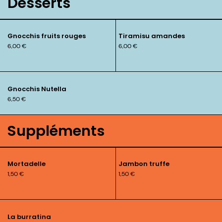
Desserts
Gnocchis fruits rouges
Tiramisu amandes
6,00
€
6,00
€
Gnocchis Nutella
6,50
€
Suppléments
Mortadelle
Jambon truffe
1,50
€
1,50
€
La burratina