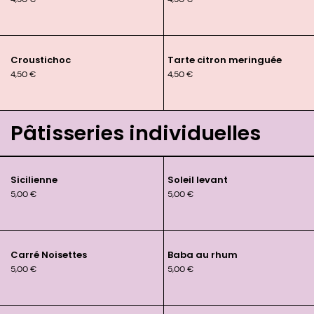
Croustichoc
Tarte citron meringuée
4,50
€
4,50
€
Pâtisseries individuelles
Sicilienne
Soleil levant
5,00
€
5,00
€
Carré Noisettes
Baba au rhum
5,00
€
5,00
€