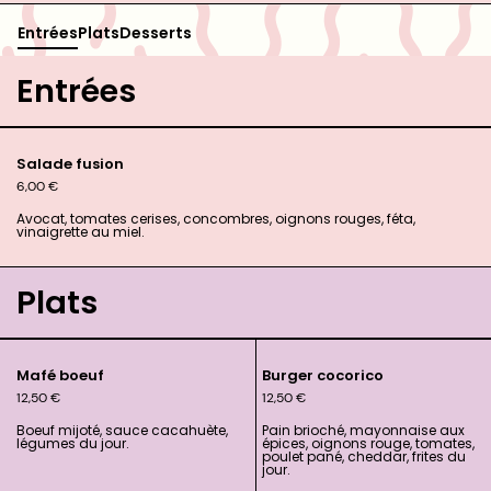
Entrées
Plats
Desserts
Entrées
Salade fusion
6,00
€
Avocat, tomates cerises, concombres, oignons rouges, féta,
vinaigrette au miel.
Plats
Mafé boeuf
Burger cocorico
12,50
€
12,50
€
Boeuf mijoté, sauce cacahuète,
Pain brioché, mayonnaise aux
légumes du jour.
épices, oignons rouge, tomates,
poulet pané, cheddar, frites du
jour.