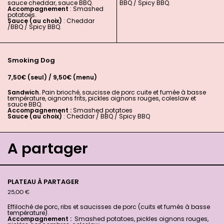
sauce cheddar, sauce BBQ.
BBQ / Spicy BBQ.
Accompagnement
: Smashed
potatoes.
Sauce (au choix)
: Cheddar
/BBQ / Spicy BBQ.
Smoking Dog
7,50€ (seul) / 9,50€ (menu)
Sandwich.
Pain brioché, saucisse de porc cuite et fumée à basse
température, oignons frits, pickles oignons rouges, coleslaw et
sauce BBQ.
Accompagnement :
Smashed potatoes
Sauce (au choix)
: Cheddar / BBQ / Spicy BBQ
A partager
PLATEAU À PARTAGER
25,00
€
Effiloché de porc, ribs et saucisses de porc (cuits et fumés à basse
température).
Accompagnement :
Smashed potatoes, pickles oignons rouges,