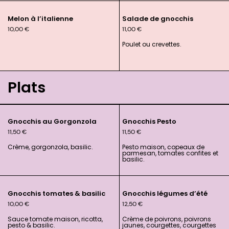
Melon à l’italienne
Salade de gnocchis
10,00
€
11,00
€
Poulet ou crevettes.
Plats
Gnocchis au Gorgonzola
Gnocchis Pesto
11,50
€
11,50
€
Crème, gorgonzola, basilic.
Pesto maison, copeaux de
parmesan, tomates confites et
basilic.
Gnocchis tomates & basilic
Gnocchis légumes d’été
10,00
€
12,50
€
Sauce tomate maison, ricotta,
Crème de poivrons, poivrons
pesto & basilic.
jaunes, courgettes, courgettes