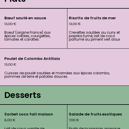
Bœuf sauté en sauce
Risotto de fruits de mer
13,00
€
13,00
€
Boeuf (origine France) aux
Crevettes sautées au curry et
épices créoles, courgettes,
paprika fumé, lait de coco
tomates et carottes.
parfumé au piment vert doux
Poulet de Colombo Antillais
13,00
€
Cuisses de poulet sautées et marinées aux épices colombo,
pommes de terre et patates douces.
Desserts
Sorbet coco fait maison
Salade de fruits exotiques
6,00
€
7,00
€
Lait de coco, vanille de
Fruits de la passion, mangue,