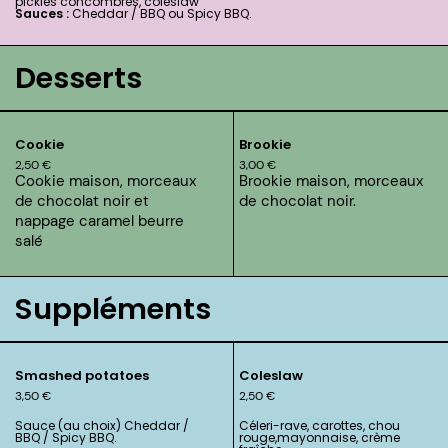
pickles concombres, coleslaw
Sauces :
Cheddar / BBQ ou Spicy BBQ.
Desserts
Cookie
Brookie
2,50
€
3,00
€
Cookie maison, morceaux
Brookie maison, morceaux
de chocolat noir et
de chocolat noir.
nappage caramel beurre
salé
Suppléments
Smashed potatoes
Coleslaw
3,50
€
2,50
€
Sauce (au choix) Cheddar /
Céleri-rave, carottes, chou
BBQ / Spicy BBQ.
rouge,mayonnaise, crème