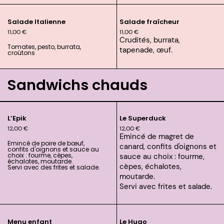
Salade Italienne
Salade fraîcheur
11,00
€
11,00
€
Crudités, burrata,
Tomates, pesto, burrata,
tapenade, œuf.
croûtons
Sandwichs chauds
L’Epik
Le Superduck
12,00
€
12,00
€
Emincé de magret de
Emincé de poire de bœuf,
canard, confits d'oignons et
confits d'oignons et sauce au
choix : fourme, cèpes,
sauce au choix : fourme,
échalotes, moutarde.
cèpes, échalotes,
Servi avec des frites et salade.
moutarde.
Servi avec frites et salade.
Menu enfant
Le Hugo