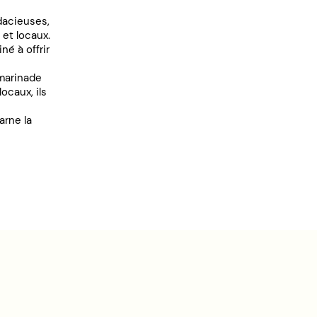
dacieuses,
 et locaux.
né à offrir
 marinade
ocaux, ils
arne la