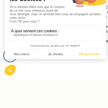
Crousty
Ch
inspirées 
Ce projet 
Leurs re
secrète q
Leur a