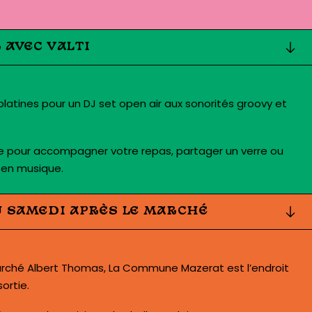
R AVEC VALTI
platines pour un DJ set open air aux sonorités groovy et
le pour accompagner votre repas, partager un verre ou
l en musique.
U SAMEDI APRÈS LE MARCHÉ
rché Albert Thomas, La Commune Mazerat est l’endroit
ortie.