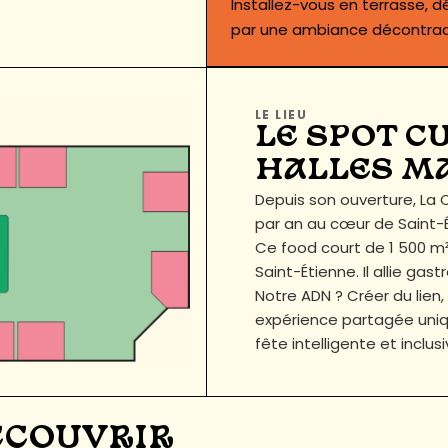
Installez-vous en terrasse, d
par une ambiance décontract
LE LIEU
LE SPOT C
HALLES M
Depuis son ouverture, L
par an au cœur de Saint-É
Ce food court de 1 500 m²
Saint-Étienne. Il allie g
Notre ADN ? Créer du lien,
expérience partagée uniqu
fête intelligente et inclus
DÉCOUVRIR