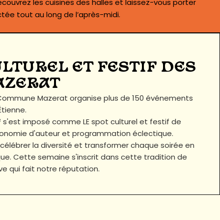
écouvrez les cuisines des halles et laissez-vous porter
ée tout au long de l’après-midi.
ULTUREL ET FESTIF DES
AZERAT
a Commune Mazerat organise plus de 150 événements
tienne.
 s'est imposé comme LE spot culturel et festif de
astronomie d'auteur et programmation éclectique.
 célébrer la diversité et transformer chaque soirée en
e. Cette semaine s'inscrit dans cette tradition de
ive qui fait notre réputation.