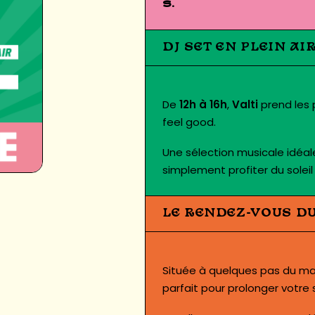
s.
DJ SET EN PLEIN AI
De
12h à 16h
,
Valti
prend les 
feel good.
Une sélection musicale idéa
simplement profiter du solei
LE RENDEZ-VOUS D
Située à quelques pas du ma
parfait pour prolonger votre s