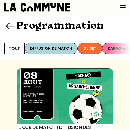
Programmation
VOIR LA CARTE
TOUT
DIFFUSION DE MATCH
DJ SET
KARAOKé ET
CHEFS
PROG’
BAR CONVIVIAL
PRIVATISER
JOUR DE MATCH ! DIFFUSION DES