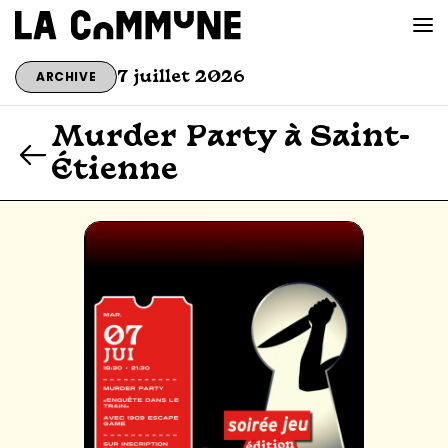
ARCHIVE
7 juillet 2026
VOIR LA CARTE
Murder Party à Saint-
Étienne
CHEFS
PROG’
BAR CONVIVIAL
PRIVATISER