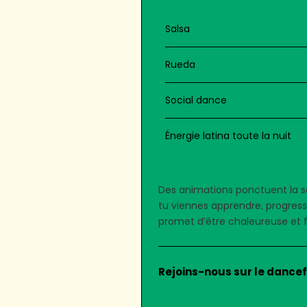
Salsa
Rueda
Social dance
Énergie latina toute la nuit
Des animations ponctuent la so
tu viennes apprendre, progres
promet d’être chaleureuse et f
Rejoins-nous sur le dancef