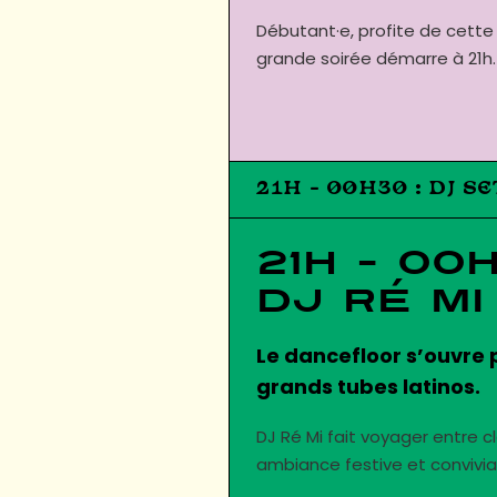
Débutant·e, profite de cette
grande soirée démarre à 21h.
21H – 00H30 : DJ SE
21h – 00
DJ Ré Mi
Le dancefloor s’ouvre 
grands tubes latinos.
DJ Ré Mi fait voyager entre 
ambiance festive et convivia