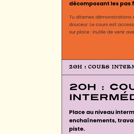
décomposant les pas 
Tu alternes démonstrations e
douceur. Le cours est accessi
sur place : inutile de venir av
20H : COURS INTER
20h : Co
interméd
Place au niveau interm
enchaînements, travaill
piste.