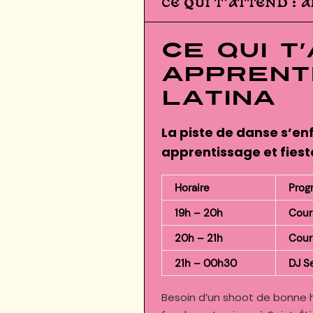
CE QUI T’ATTEND : 
Ce qui t
apprent
latina
La piste de danse s’en
apprentissage et fiesta
Horaire
Pro
19h – 20h
Cour
20h – 21h
Cour
21h – 00h30
DJ S
Besoin d’un shoot de bonne