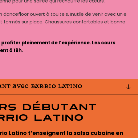
ienne pour une soirée qui réchauffe les cœurs.
 dancefloor ouvert à tou·te·s. Inutile de venir avec un·e
nt formés sur place. Chaussures confortables et bonne
 profiter pleinement de l’expérience. Les cours
nt à 19h.
ANT AVEC BARRIO LATINO
urs débutant
rrio Latino
rio Latino t’enseignent la salsa cubaine en