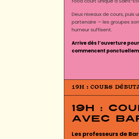
food court unique à Saint-Ét
Deux niveaux de cours, puis un
partenaire — les groupes so
humeur suffisent.
Arrive dès l’ouverture pour
commencent ponctuelleme
19H : COURS DÉBUT
19h : Co
avec Ba
Les professeurs de Bar