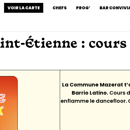
VOIR LA CARTE
CHEFS
PROG’
BAR CONVIVI
int-Étienne : cours
La Commune Mazerat t’ou
Barrio Latino.
Cours d
enflamme le dancefloor. Q