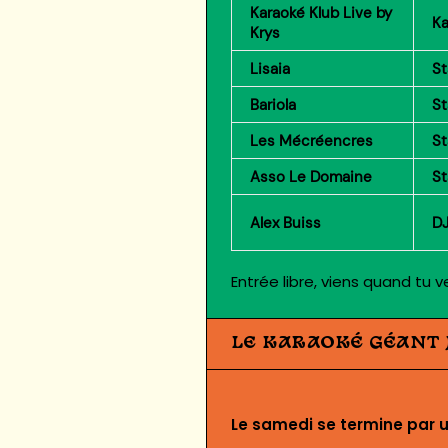
Karaoké Klub Live by
Ka
Krys
Lisaia
St
Bariola
St
Les Mécréencres
St
Asso Le Domaine
St
Alex Buiss
DJ
Entrée libre, viens quand tu v
LE KARAOKÉ GÉANT 
Le samedi se termine par u