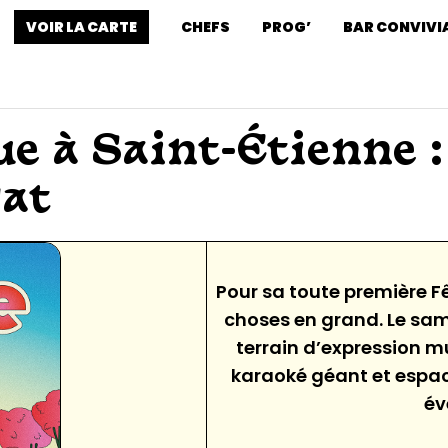
VOIR LA CARTE
CHEFS
PROG’
BAR CONVIVI
e à Saint-Étienne :
at
Pour sa toute première F
choses en grand. Le sam
terrain d’expression mu
karaoké géant et espace 
év