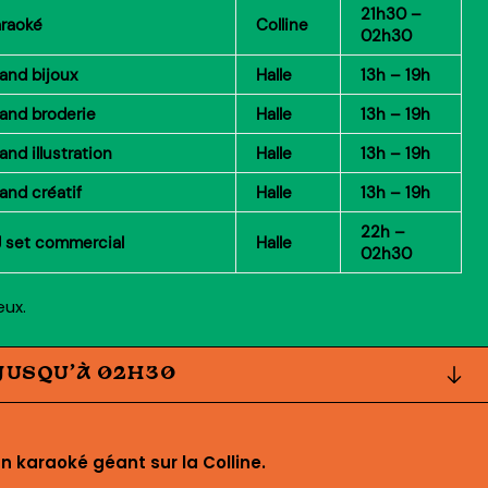
21h30 –
raoké
Colline
02h30
and bijoux
Halle
13h – 19h
and broderie
Halle
13h – 19h
and illustration
Halle
13h – 19h
and créatif
Halle
13h – 19h
22h –
 set commercial
Halle
02h30
eux.
JUSQU’À 02H30
n karaoké géant sur la Colline.