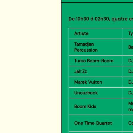
De 10h30 à 02h30, quatre es
Artiste
T
Tamadjan
B
Percussion
Turbo Boom-Boom
DJ
Jah’Zz
DJ
Marek Vuiton
DJ
Unouzbeck
DJ
Mu
Boom Kids
ma
One Time Quartet
Co