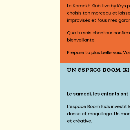
Le Karaoké Klub Live by Krys
choisis ton morceau et laisse
improvisés et fous rires garan
Que tu sois chanteur confirm
bienveillante.
Prépare ta plus belle voix.
Vo
UN ESPACE BOOM K
Le samedi, les enfants ont
L’espace Boom Kids investit l
danse et maquillage. Un mo
et créative.