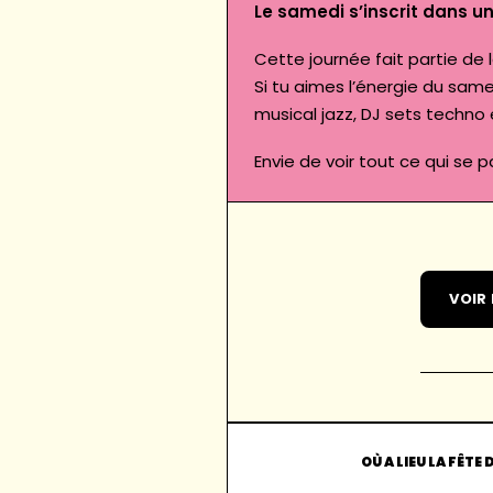
Le samedi s’inscrit dans u
Cette journée fait partie de
Si tu aimes l’énergie du same
musical jazz, DJ sets techno
Envie de voir tout ce qui se 
VOIR
OÙ A LIEU LA FÊTE