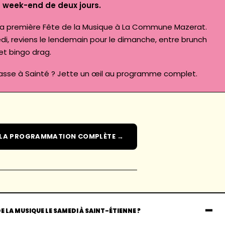
n week-end de deux jours.
la première Fête de la Musique à La Commune Mazerat
.
di, reviens le lendemain pour
le dimanche, entre brunch
 et bingo drag
.
passe à Sainté ? Jette un œil au
programme complet
.
 LA PROGRAMMATION COMPLÈTE →
 DE LA MUSIQUE LE SAMEDI À SAINT-ÉTIENNE ?