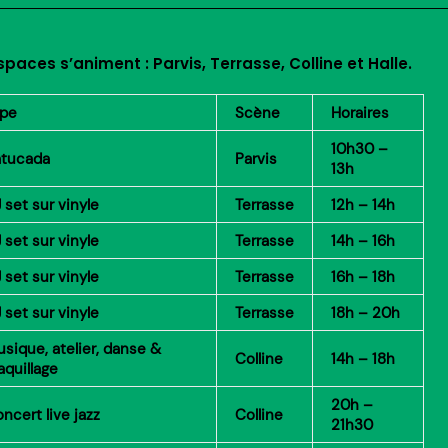
paces s’animent : Parvis, Terrasse, Colline et Halle.
ype
Scène
Horaires
10h30 –
atucada
Parvis
13h
 set sur vinyle
Terrasse
12h – 14h
 set sur vinyle
Terrasse
14h – 16h
 set sur vinyle
Terrasse
16h – 18h
 set sur vinyle
Terrasse
18h – 20h
sique, atelier, danse &
Colline
14h – 18h
quillage
20h –
ncert live jazz
Colline
21h30