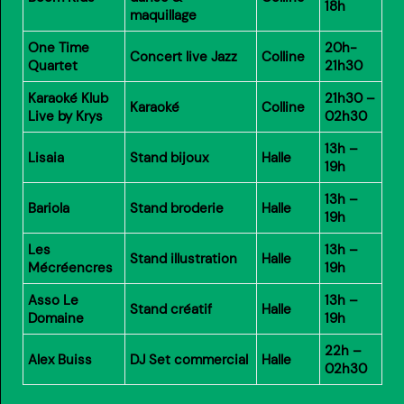
18h
maquillage
One Time
20h-
Concert live Jazz
Colline
Quartet
21h30
Karaoké Klub
21h30 –
Karaoké
Colline
Live by Krys
02h30
13h –
Lisaia
Stand bijoux
Halle
19h
13h –
Bariola
Stand broderie
Halle
19h
Les
13h –
Stand illustration
Halle
Mécréencres
19h
Asso Le
13h –
Stand créatif
Halle
Domaine
19h
22h –
Alex Buiss
DJ Set commercial
Halle
02h30