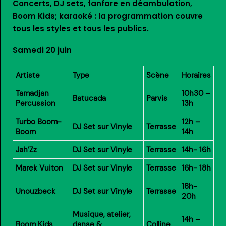
Concerts, DJ sets, fanfare en déambulation,
Boom Kids; karaoké : la programmation couvre
tous les styles et tous les publics.
Samedi 20 juin
Artiste
Type
Scène
Horaires
Tamadjan
10h30 –
Batucada
Parvis
Percussion
13h
Turbo Boom-
12h –
DJ Set sur Vinyle
Terrasse
Boom
14h
Jah’Zz
DJ Set sur Vinyle
Terrasse
14h- 16h
Marek Vuiton
DJ Set sur Vinyle
Terrasse
16h- 18h
18h-
Unouzbeck
DJ Set sur Vinyle
Terrasse
20h
Musique, atelier,
14h –
Boom Kids
danse &
Colline