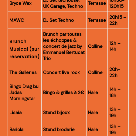
DJ Set techouse,
18h30-
Bryce Wax
Terrasse
UK Garage, Techno
120h15
20h15 –
MAWC
DJ Set Techno
Terrasse
22h
Brunch par toutes
les échoppes &
Brunch
12h –
concert de jazz by
Colline
Musical
(sur
14h
Emmanuel Bertucat
réservation)
Trio
20h-
The Galleries
Concert live rock
Colline
22h
Bingo Drag bu
14h –
Judas
Bingo & grilles à 2€
Halle
18h
Morningstar
13h –
Lisaia
Stand bijoux
Halle
19h
13h –
Bariola
Stand broderie
Halle
19h