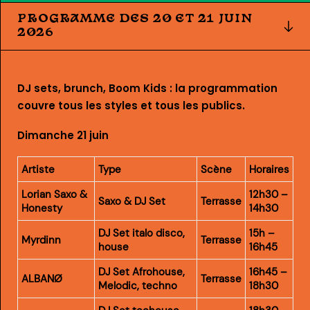
PROGRAMME DES 20 ET 21 JUIN
2026
DJ sets, brunch, Boom Kids : la programmation
couvre tous les styles et tous les publics.
Dimanche 21 juin
Artiste
Type
Scène
Horaires
Lorian Saxo &
12h30 –
Saxo & DJ Set
Terrasse
Honesty
14h30
DJ Set italo disco,
15h –
Myrdinn
Terrasse
house
16h45
DJ Set
Afrohouse,
16h45 –
ALBANØ
Terrasse
Melodic, techno
18h30