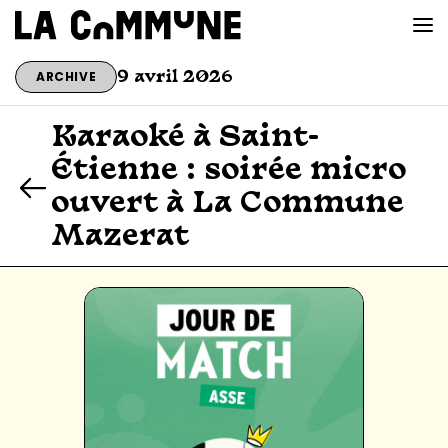
ARCHIVE
9 avril 2026
VOIR LA CARTE
Karaoké à Saint-
Étienne : soirée micro
CHEFS
ouvert à La Commune
PROG’
Mazerat
BAR CONVIVIAL
PRIVATISER