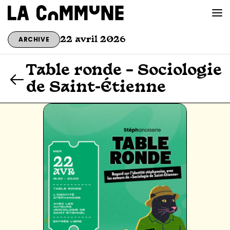
ARCHIVE
22 avril 2026
VOIR LA CARTE
Table ronde – Sociologie
de Saint-Étienne
CHEFS
PROG’
BAR CONVIVIAL
PRIVATISER