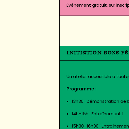
Événement gratuit, sur inscrip
INITIATION BOXE F
Un atelier accessible à toute
Programme :
13h30 : Démonstration de 
14h–15h : Entraînement 1
15h30–16h30 : Entraînemen