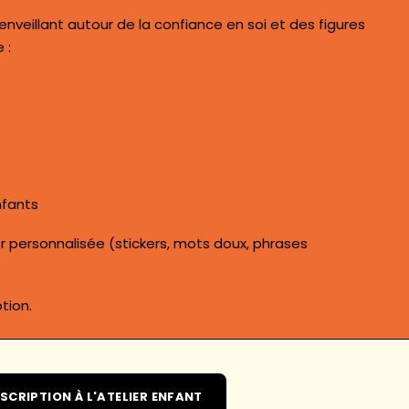
nveillant autour de la confiance en soi et des figures
 :
nfants
r personnalisée (stickers, mots doux, phrases
tion.
NSCRIPTION À L'ATELIER ENFANT