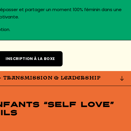
 dépasser et partager un moment 100% féminin dans une
otivante.
tion.
INSCRIPTION À LA BOXE
– TRANSMISSION & LEADERSHIP
nfants “Self Love”
ils