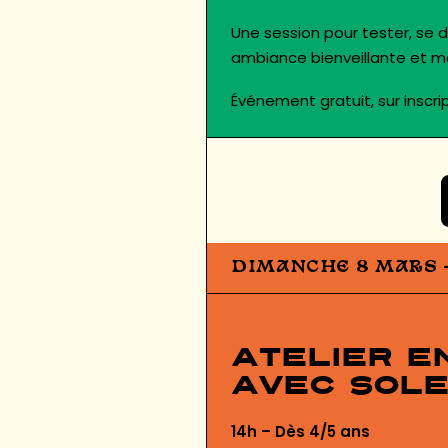
Une session pour tester, se
ambiance bienveillante et m
Événement gratuit, sur inscrip
DIMANCHE 8 MARS 
Atelier e
avec
Sole
14h – Dès 4/5 ans