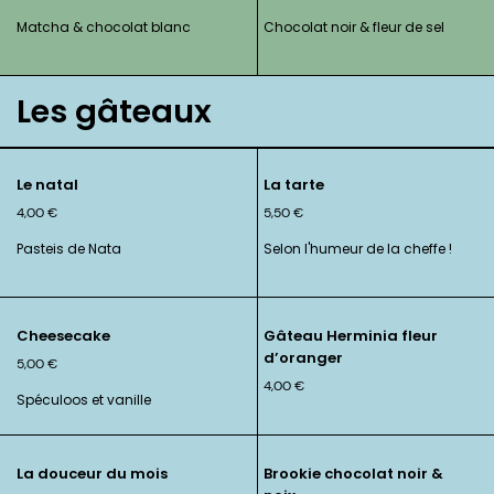
Matcha & chocolat blanc
Chocolat noir & fleur de sel
Les gâteaux
Le natal
La tarte
4,00
€
5,50
€
Pasteis de Nata
Selon l'humeur de la cheffe !
Cheesecake
Gâteau Herminia fleur
d’oranger
5,00
€
4,00
€
Spéculoos et vanille
La douceur du mois
Brookie chocolat noir &