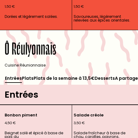
1,50
€
1,50
€
Dorées et légèrement salées.
Savoureuses, légèrement
relevées aux épices orientales.
Ô Réulyonnais
Cuisine Réunionnaise
Entrées
Plats
Plats de la semaine à 13,5€
Desserts
A partage
Entrées
Bonbon piment
Salade créole
4,50
€
3,50
€
Beignet salé et épicé à base de
Salade fraîcheur à base de
pois du
chou, carottes, poivrons,