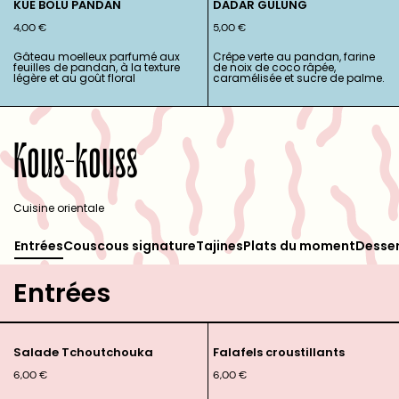
KUE BOLU PANDAN
DADAR GULUNG
4,00
€
5,00
€
Gâteau moelleux parfumé aux
Crêpe verte au pandan, farine
feuilles de pandan, à la texture
de noix de coco râpée,
légère et au goût floral
caramélisée et sucre de palme.
Kous-kouss
Cuisine orientale
Entrées
Couscous signature
Tajines
Plats du moment
Desse
Entrées
Salade Tchoutchouka
Falafels croustillants
6,00
€
6,00
€