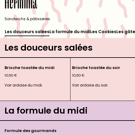
Herminia
Sandwichs & pâtisseries
Les douceurs salées
La formule du midi
Les Cookies
Les gât
Les douceurs salées
Brioche toastée du midi
Brioche toastée du soir
10,50
€
10,50
€
Voir ardoise du midi.
Voir ardoise du soir.
La formule du midi
Formule des gourmands