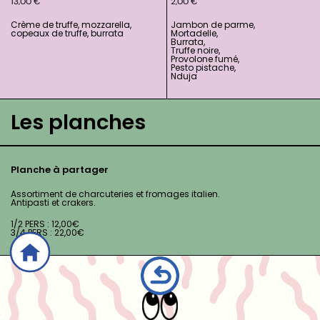
13,00
€
2,00
€
Crème de truffe, mozzarella,
Jambon de parme,
copeaux de truffe, burrata
Mortadelle,
Burrata,
Truffe noire,
Provolone fumé,
Pesto pistache,
Nduja
Les planches
Planche à partager
Assortiment de charcuteries et fromages italien.
Antipasti et crakers.
1/2 PERS : 12,00€
3/4 PERS : 22,00€