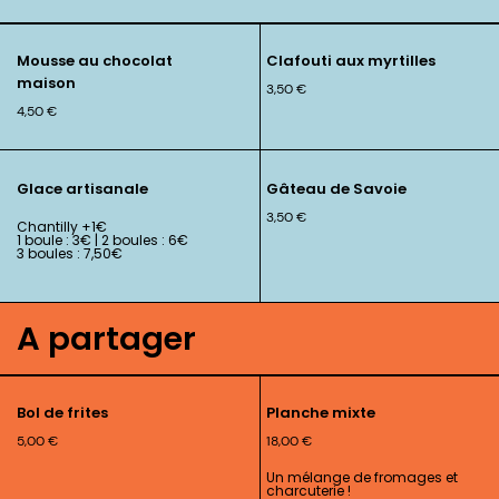
Mousse au chocolat
Clafouti aux myrtilles
maison
3,50
€
4,50
€
Glace artisanale
Gâteau de Savoie
3,50
€
Chantilly +1€
1 boule : 3€ | 2 boules : 6€
3 boules : 7,50€
A partager
Bol de frites
Planche mixte
5,00
€
18,00
€
Un mélange de fromages et
charcuterie !