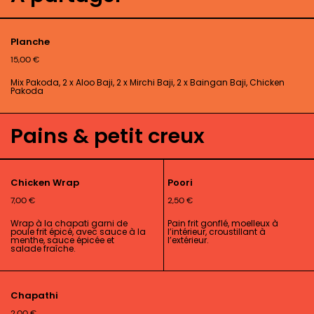
Planche
15,00
€
Mix Pakoda, 2 x Aloo Baji, 2 x Mirchi Baji, 2 x Baingan Baji, Chicken
Pakoda
Pains & petit creux
Chicken Wrap
Poori
7,00
€
2,50
€
Wrap à la chapati garni de
Pain frit gonflé, moelleux à
poule frit épicé, avec sauce à la
l’intérieur, croustillant à
menthe, sauce épicée et
l’extérieur.
salade fraîche.
Chapathi
2,00
€