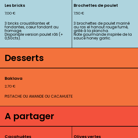
Les bricks
Brochettes de poulet
7,00
€
7,50
€
3 bricks croustillantes et
3 brochettes de poulet mariné
fondantes, cœur fondant au
au ras el hanout rouge fumé,
fromage.
grillé à la plancha.
Disponible version poulet rôti (+
Note gourmande inspirée de la
0,50cts).
sauce honey garlic.
Desserts
Baklava
2,70
€
PISTACHE OU AMANDE OU CACAHUETE
A partager
Cacahuètes
Olives vertes