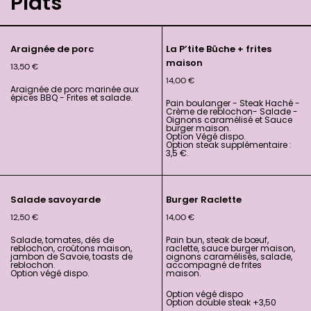
Plats
Araignée de porc
La P’tite Bûche + frites
maison
13,50
€
14,00
€
Araignée de porc marinée aux
épices BBQ - Frites et salade.
Pain boulanger - Steak Haché -
Crème de reblochon- Salade -
Oignons caramélisé et Sauce
burger maison.
Option Végé dispo.
Option steak supplémentaire :
3,5 €.
Salade savoyarde
Burger Raclette
12,50
€
14,00
€
Salade, tomates, dés de
Pain bun, steak de bœuf,
reblochon, croûtons maison,
raclette, sauce burger maison,
jambon de Savoie, toasts de
oignons caramélisés, salade,
reblochon.
accompagné de frites
Option végé dispo.
maison.
Option végé dispo
Option double steak +3,50