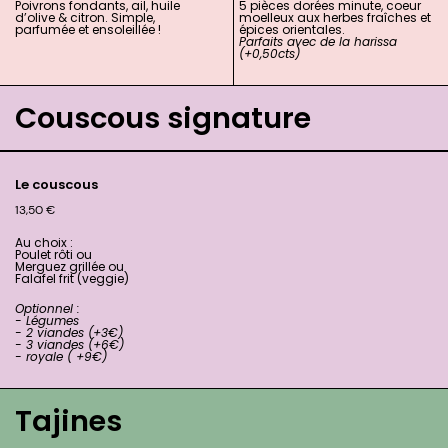
Poivrons fondants, ail, huile
5 pièces dorées minute, coeur
d’olive & citron. Simple,
moelleux aux herbes fraîches et
parfumée et ensoleillée !
épices orientales.
Parfaits avec de la harissa
(+0,50cts)
Couscous signature
Le couscous
13,50
€
Au choix :
Poulet rôti ou
Merguez grillée ou
Falafel frit (veggie)
Optionnel :
- Légumes
- 2 viandes (+3€)
- 3 viandes (+6€)
- royale ( +9€)
Tajines