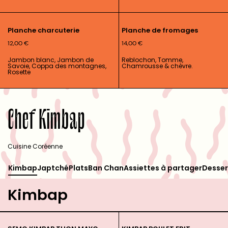
Planche charcuterie
Planche de fromages
12,00
€
14,00
€
Jambon blanc, Jambon de
Reblochon, Tomme,
Savoie, Coppa des montagnes,
Chamrousse & chèvre.
Rosette
Chef Kimbap
Cuisine Coréenne
Kimbap
Japtché
Plats
Ban Chan
Assiettes à partager
Desser
Kimbap