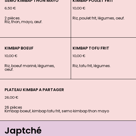
SEMO KIMBAP THON MAYO
KIMBAP POULET FRIT
6,50
€
10,00
€
2 pièces.
Riz, poulet frit, légumes, oeuf.
Riz, thon, mayo, œuf.
KIMBAP BOEUF
KIMBAP TOFU FRIT
10,00
€
10,00
€
Riz, boeuf mariné, légumes,
Riz, tofu frit, légumes.
oeuf.
PLATEAU KIMBAP A PARTAGER
26,00
€
26 pièces
Kimbap boeuf, kimbap tofu frit, semo kimbap thon mayo
Japtché