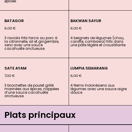
épicée.
BATAGOR
BAKWAN SAYUR
6,00
€
6,00
€
3 raviolis frits farcis au porc à
4 beignets de légumes (chou,
la citronnelle, ail et gingembre,
carotte, combawa) frits dans
servi avec une sauce
une pâte légère et croustillante.
cacahuète onctueuse.
SATE AYAM
LUMPIA SEMARANG
7,00
€
6,00
€
3 brochettes de poulet grillé
4 Nems Indonésiens aux
marinées aux épices, nappées
légumes avec une sauce aigre
d’une sauce cacahuète
douce.
onctueuse.
Plats principaux