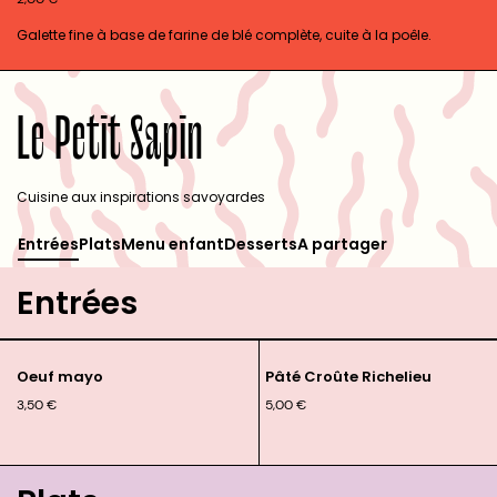
Galette fine à base de farine de blé complète, cuite à la poêle.
Le Petit Sapin
Cuisine aux inspirations savoyardes
Entrées
Plats
Menu enfant
Desserts
A partager
Entrées
Oeuf mayo
Pâté Croûte Richelieu
3,50
€
5,00
€