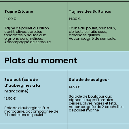
Tajine Zitoune
Tajines des Sultanas
14,00
€
14,00
€
Tajine de poulet au citron
Tajine au poulet, pruneaux,
confit, olives, carottes
abricots et fruits secs,
fondantes & sauce aux
amandes grillées.
oignons caramélisés.
Accompagné de semoule.
Accompagné de semoule.
Plats du moment
Zaalouk (salade
Salade de boulgour
d’aubergines à la
13,50
€
marocaine)
Salade de boulgour aux
13,50
€
oignons rouges, tomates
cerises, olives noires et fêta.
Accompagnée de 2 brochettes
Salade d'aubergines à la
de poulet mariné.
marocaine, accompagnée de
2 brochettes de poulet.