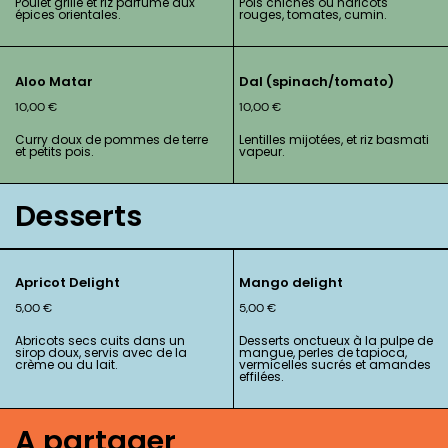
Poulet grillé et riz parfumé aux
Pois chiches ou haricots
épices orientales.
rouges, tomates, cumin.
Aloo Matar
Dal (spinach/tomato)
10,00
€
10,00
€
Curry doux de pommes de terre
Lentilles mijotées, et riz basmati
et petits pois.
vapeur.
Desserts
Apricot Delight
Mango delight
5,00
€
5,00
€
Abricots secs cuits dans un
Desserts onctueux à la pulpe de
sirop doux, servis avec de la
mangue, perles de tapioca,
crème ou du lait.
vermicelles sucrés et amandes
effilées.
A partager