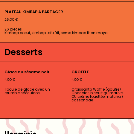
PLATEAU KIMBAP A PARTAGER
26,00
€
26 pièces
Kimbap boeuf, kimbap tofu frit, semo kimbap thon mayo
Desserts
Glace au sésame noir
CROFFLE
4,50
€
4,50
€
1 boule de glace avec un
Croissant x Waffle (gaufre)
crumble spéculoos
Chocolat, biscuit guimauve
OU crème fouettée matcha /
cassonade