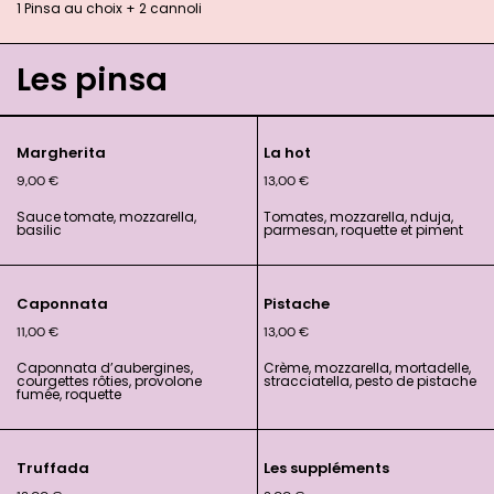
1 Pinsa au choix + 2 cannoli
Les pinsa
Margherita
La hot
9,00
€
13,00
€
Sauce tomate, mozzarella,
Tomates, mozzarella, nduja,
basilic
parmesan, roquette et piment
Caponnata
Pistache
11,00
€
13,00
€
Caponnata d’aubergines,
Crème, mozzarella, mortadelle,
courgettes rôties, provolone
stracciatella, pesto de pistache
fumée, roquette
Truffada
Les suppléments