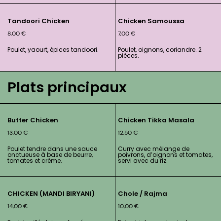
Tandoori Chicken
Chicken Samoussa
8,00
€
7,00
€
Poulet, yaourt, épices tandoori.
Poulet, oignons, coriandre. 2
pièces.
Plats principaux
Butter Chicken
Chicken Tikka Masala
13,00
€
12,50
€
Poulet tendre dans une sauce
Curry avec mélange de
onctueuse à base de beurre,
poivrons, d’oignons et tomates,
tomates et crème.
servi avec du riz.
CHICKEN (MANDI BIRYANI)
Chole / Rajma
14,00
€
10,00
€