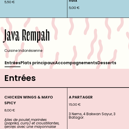
noix
5,50
€
5,00
€
Java Rempah
Cuisine Indonésienne
Entrées
Plats principaux
Accompagnements
Desserts
Entrées
CHICKEN WINGS & MAYO
A PARTAGER
SPICY
15,00
€
8,00
€
3 Nems, 4 Bakwan Sayur, 3
Batagor.
Ailes de poulet marinées
(paprika, curry) et croustillantes,
servies avec une mayonnaise