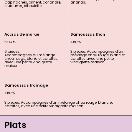
Cap
hachés,
piment
,
coriandre
,
ananas.
curcuma
,
ciboulette.
Accras de morue
Samoussas thon
6,00
€
4,50
€
6 pièces.
3 pièces. Accompagnés d'un
Accompagnés du mélange
mélange chou rouge, blanc et
chou rouge, blanc et carottes,
carottes avec une petite
avec une petite vinaigrette
vinaigrette maison.
maison
Samoussas fromage
4,50
€
3 pièces. Accompagnés d’un
mélange chou rouge, blanc et
carottes, avec une petite vinaigrette maison
Plats