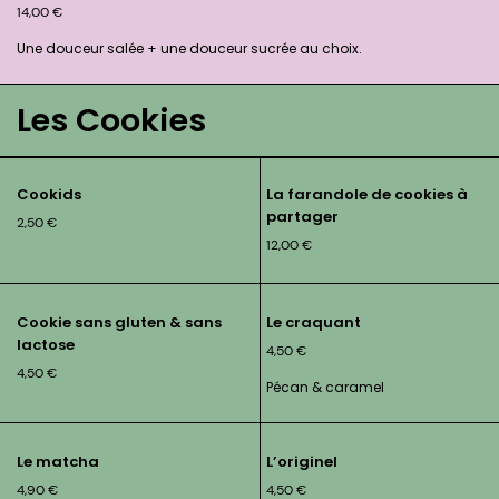
14,00
€
Une douceur salée + une douceur sucrée au choix.
Les Cookies
Cookids
La farandole de cookies à
partager
2,50
€
12,00
€
Cookie sans gluten & sans
Le craquant
lactose
4,50
€
4,50
€
Pécan & caramel
Le matcha
L’originel
4,90
€
4,50
€