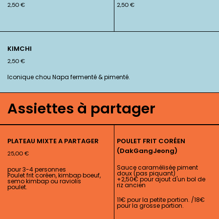
2,50
€
2,50
€
KIMCHI
2,50
€
Iconique chou Napa fermenté & pimenté.
Assiettes à partager
PLATEAU MIXTE A PARTAGER
POULET FRIT CORÉEN
(DakGangJeong)
25,00
€
Sauce caramélisée piment
pour 3-4 personnes
doux (pas piquant)
Poulet frit coréen, kimbap boeuf,
+2,50€ pour ajout d'un bol de
semo kimbap ou raviolis
riz ancien
poulet.
11€ pour la petite portion. /18€
pour la grosse portion.