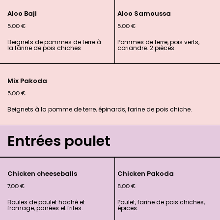
Aloo Baji
Aloo Samoussa
5,00
€
5,00
€
Beignets de pommes de terre à
Pommes de terre, pois verts,
la farine de pois chiches
coriandre. 2 pièces.
Mix Pakoda
5,00
€
Beignets à la pomme de terre, épinards, farine de pois chiche.
Entrées poulet
Chicken cheeseballs
Chicken Pakoda
7,00
€
8,00
€
Boules de poulet haché et
Poulet, farine de pois chiches,
fromage, panées et frites.
épices.