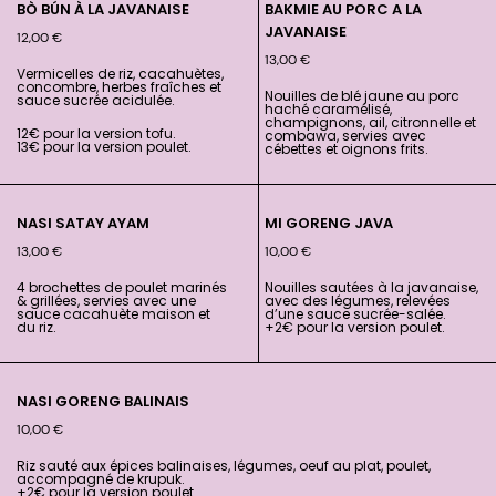
BÒ BÚN À LA JAVANAISE
BAKMIE AU PORC A LA
JAVANAISE
12,00
€
13,00
€
Vermicelles de riz, cacahuètes,
concombre, herbes fraîches et
Nouilles de blé jaune au porc
sauce sucrée acidulée.
haché caramélisé,
champignons, ail, citronnelle et
12€ pour la version tofu.
combawa, servies avec
13€ pour la version poulet.
cébettes et oignons frits.
NASI SATAY AYAM
MI GORENG JAVA
13,00
€
10,00
€
4 brochettes de poulet marinés
Nouilles sautées à la javanaise,
& grillées, servies avec une
avec des légumes, relevées
sauce cacahuète maison et
d’une sauce sucrée-salée.
du riz.
+2€ pour la version poulet.
NASI GORENG BALINAIS
10,00
€
Riz sauté aux épices balinaises, légumes, oeuf au plat, poulet,
accompagné de krupuk.
+2€ pour la version poulet.