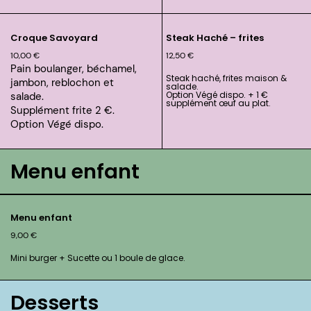
Croque Savoyard
Steak Haché – frites
10,00
€
12,50
€
Pain boulanger, béchamel,
Steak haché, frites maison &
jambon, reblochon et
salade.
Option Végé dispo. + 1 €
salade.
supplément œuf au plat.
Supplément frite 2 €.
Option Végé dispo.
Menu enfant
Menu enfant
9,00
€
Mini burger + Sucette ou 1 boule de glace.
Desserts