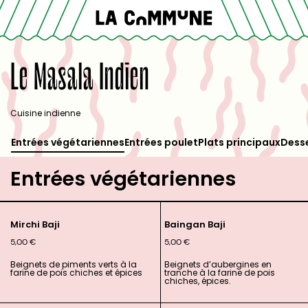
Le Masala Indien
Cuisine indienne
Entrées végétariennes
Entrées poulet
Plats principaux
Dess
Entrées végétariennes
Mirchi Baji
Baingan Baji
5,00
€
5,00
€
Beignets de piments verts à la
Beignets d’aubergines en
farine de pois chiches et épices
tranche à la farine de pois
chiches, épices.