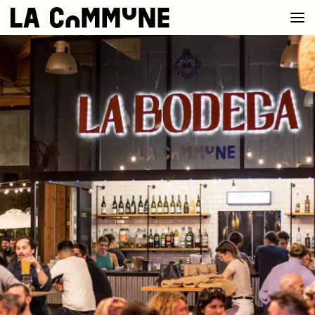
VOIR LA CARTE
CHEFS
PROG’
BAR
PRIVATISER
RESERVER
À PROPOS