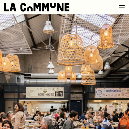
VOIR LA CARTE
CHEFS
PROG’
BAR
PRIVATISER
RESERVER
À PROPOS