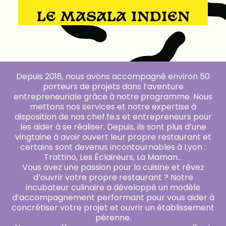
LE MASALA INDIEN
Depuis 2018, nous avons accompagné environ 50
porteurs de projets dans l’aventure
entrepreneuriale grâce à notre programme. Nous
mettons nos services et notre expertise à
disposition de nos chef.fe.s et entrepreneurs pour
les aider à se réaliser. Depuis, ils sont plus d’une
vingtaine à avoir ouvert leur propre restaurant et
certains sont devenus incontournables à Lyon :
Trattino, Les Éclaireurs, La Maman…
Vous avez une passion pour la cuisine et rêvez
d’ouvrir votre propre restaurant ? Notre
incubateur culinaire a développé un modèle
d’accompagnement performant pour vous aider à
concrétiser votre projet et ouvrir un établissement
pérenne.