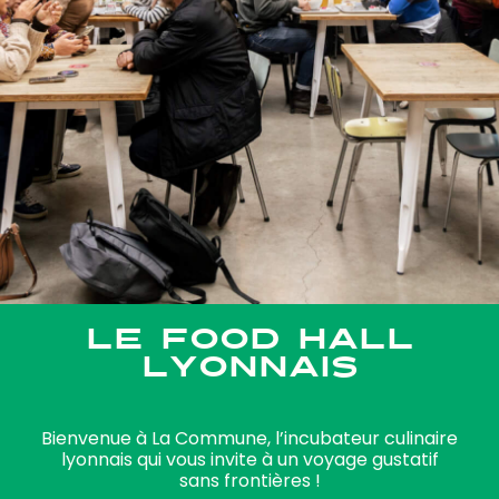
LE FOOD HALL
LYONNAIS
Bienvenue à La Commune, l’incubateur culinaire
lyonnais qui vous invite à un voyage gustatif
sans frontières !