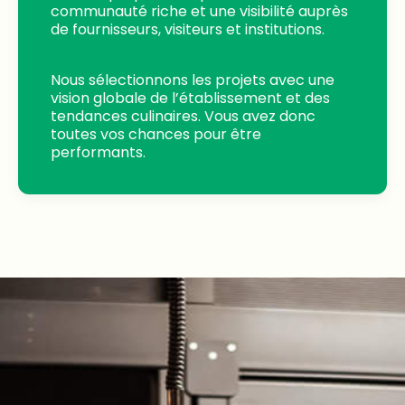
communauté riche et une visibilité auprès
de fournisseurs, visiteurs et institutions.
Nous sélectionnons les projets avec une
vision globale de l’établissement et des
tendances culinaires. Vous avez donc
toutes vos chances pour être
performants.