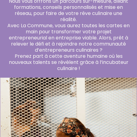
Nous vous offrons un parcours sur-mesure, alliant
formations, conseils personnalisés et mise en
réseau, pour faire de votre rêve culinaire une
réalité.
Avec La Commune, vous aurez toutes les cartes en
main pour transformer votre projet
entrepreneurial en entreprise viable. Alors, prêt à
relever le défi et à rejoindre notre communauté
d’entrepreneurs culinaires ?
Prenez part à cette aventure humaine où les
nouveaux talents se révèlent grâce à l’incubateur
culinaire !