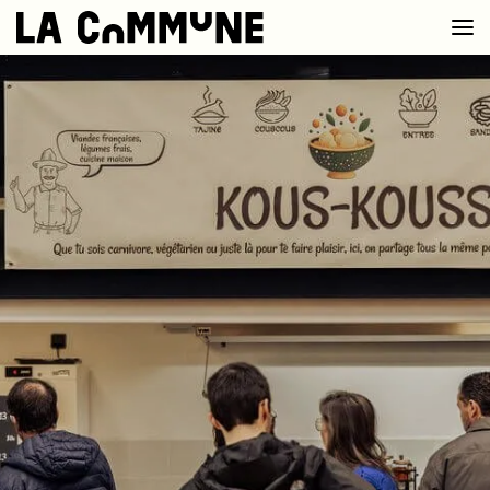
VOIR LA CARTE
CHEFS
PROG’
BAR
PRIVATISER
RESERVER
À PROPOS