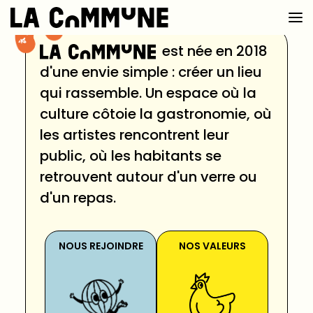
est née en 2018
d'une envie simple : créer un lieu
VOIR LA CARTE
qui rassemble. Un espace où la
culture côtoie la gastronomie, où
CHEFS
les artistes rencontrent leur
PROG’
public, où les habitants se
retrouvent autour d'un verre ou
BAR
d'un repas.
PRIVATISER
RESERVER
NOUS REJOINDRE
NOS VALEURS
À PROPOS