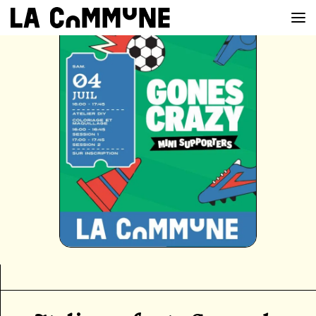
VOIR LA CARTE
CHEFS
PROG’
BAR
PRIVATISER
RESERVER
À PROPOS