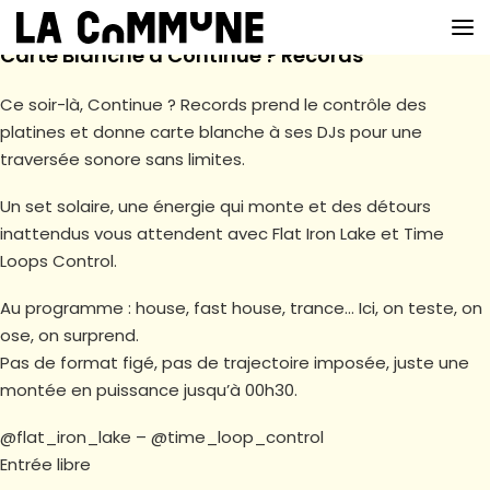
Carte Blanche à Continue ? Records
Ce soir-là, Continue ? Records prend le contrôle des
platines et donne carte blanche à ses DJs pour une
VOIR LA CARTE
traversée sonore sans limites.
CHEFS
Un set solaire, une énergie qui monte et des détours
inattendus vous attendent avec Flat Iron Lake et Time
PROG’
Loops Control.
BAR
Au programme : house, fast house, trance… Ici, on teste, on
PRIVATISER
ose, on surprend.
Pas de format figé, pas de trajectoire imposée, juste une
RESERVER
montée en puissance jusqu’à 00h30.
À PROPOS
@flat_iron_lake – @time_loop_control
Entrée libre