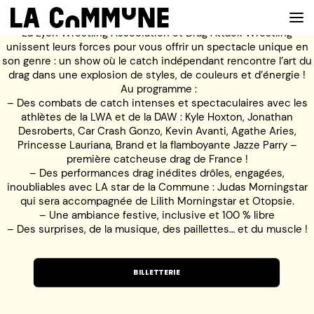
La Lyon Wrestling Association et Drag Attack Wrestling
unissent leurs forces pour vous offrir un spectacle unique en
son genre : un show où le catch indépendant rencontre l’art du
drag dans une explosion de styles, de couleurs et d’énergie !
VOIR LA CARTE
Au programme :
– Des combats de catch intenses et spectaculaires avec les
athlètes de la LWA et de la DAW : Kyle Hoxton, Jonathan
CHEFS
Desroberts, Car Crash Gonzo, Kevin Avanti, Agathe Aries,
Princesse Lauriana, Brand et la flamboyante Jazze Parry –
PROG’
première catcheuse drag de France !
– Des performances drag inédites drôles, engagées,
BAR
inoubliables avec LA star de la Commune : Judas Morningstar
qui sera accompagnée de Lilith Morningstar et Otopsie.
PRIVATISER
– Une ambiance festive, inclusive et 100 % libre
– Des surprises, de la musique, des paillettes… et du muscle !
RESERVER
À PROPOS
BILLETTERIE