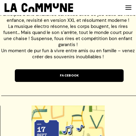
Participez à une ambiance survoltée avec ce jeu culte de notre
enfance, revisité en version XXL et résolument moderne !
La musique électro résonne, les corps bougent, les rires
fusent… Mais quand le son s’arrête, tout le monde court pour
VOIR LA CARTE
une chaise ! Suspense, fous rires et compétition bon enfant
garantis !
Un moment de pur fun à vivre entre amis ou en famille – venez
CHEFS
créer des souvenirs inoubliables !
PROG’
FACEBOOK
BAR
PRIVATISER
RESERVER
À PROPOS