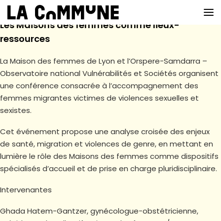
Les Maisons des femmes comme lieux-
ressources
La Maison des femmes de Lyon et l’Orspere-Samdarra –
VOIR LA CARTE
Observatoire national Vulnérabilités et Sociétés organisent
CHEFS
une conférence consacrée à l’accompagnement des
femmes migrantes victimes de violences sexuelles et
PROG’
sexistes.
BAR
Cet événement propose une analyse croisée des enjeux
de santé, migration et violences de genre, en mettant en
PRIVATISER
lumière le rôle des Maisons des femmes comme dispositifs
RESERVER
spécialisés d’accueil et de prise en charge pluridisciplinaire.
À PROPOS
Intervenantes
Ghada Hatem-Gantzer, gynécologue-obstétricienne,