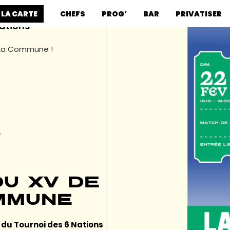
 LA CARTE
CHEFS
PROG’
BAR
PRIVATISER
Nations
à La Commune !
.
u XV de
mmune
 du Tournoi des 6 Nations