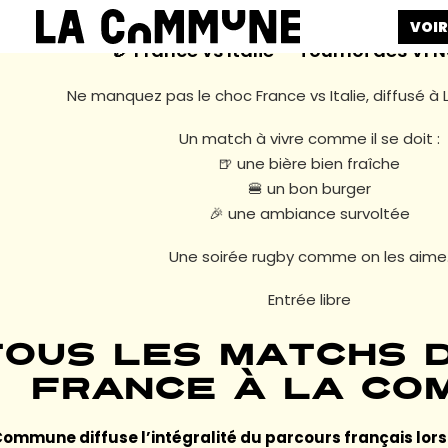
VOIR
🏉 France vs Italie — Tournoi des VI 
Ne manquez pas le choc France vs Italie, diffusé 
Un match à vivre comme il se doit :
🍺 une bière bien fraîche
🍔 un bon burger
🎉 une ambiance survoltée
Une soirée rugby comme on les aime
Entrée libre
Tous les matchs d
France à La Co
Commune diffuse l’intégralité du parcours français lors