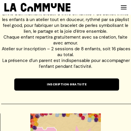
Envie d’un moment créatif à vivre en famille ? DJ Sunlet invite
les enfants à un atelier tout en douceur, rythmé par sa playlist
feel good, pour fabriquer un bracelet de perles symbolisant le
lien, le partage et la joie d’être ensemble.
VOIR LA CARTE
Chaque enfant repartira gratuitement avec sa création, faite
avec amour.
Atelier sur inscription – 2 sessions de 8 enfants, soit 16 places
CHEFS
au total.
La présence d’un parent est indispensable pour accompagner
PROG’
l’enfant pendant l’activité.
BAR
INSCRIPTION GRATUITE
PRIVATISER
RESERVER
À PROPOS