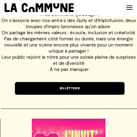
À La Commune, ça bouge !
On s’associe avec nos ami·e·s des Guily et d’Improfusion, deux
troupes d’impro lyonnaises qu’on adore
On partage les mêmes valeurs : écoute, inclusion et créativité
VOIR LA CARTE
Pas de changement côté format ou durée, mais une énergie
nouvelle et une scène encore plus vivante pour un moment
unique à partager !
CHEFS
Leur public rejoint le nôtre pour une soirée pleine de surprises
et de diversité
PROG’
À ne pas manquer
BAR
BILLETTERIE
PRIVATISER
RESERVER
À PROPOS