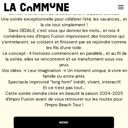
Dernier événement de la saison avant la pause estivale
Une soirée exceptionnelle pour célébrer l’été, les vacances… et
la vie tout simplement !
Dans DÉDALE, c’est vous qui donnez les mots… et nos 4
VOIR LA CARTE
comédiens·nes d’Impro Fusion improvisent des histoires qui
s’entrelacent, se croisent et finissent par se rejoindre comme
les fils d’une toile.
CHEFS
Le concept : 4 histoires commencent en parallèle… et au fil de
la soirée, elles se rencontrent et se transforment sous vos
PROG’
yeux.
Vos idées → Leur imagination → Un moment unique, à vivre en
BAR
famille ou entre amis.
Spectacle improvisé “long form” inédit, vivant, interactif.
PRIVATISER
Et ce n’est pas tout…
Cette soirée viendra clore en beauté la saison 2024-2025
RESERVER
d’Impro Fusion avant de vous retrouver sur les routes pour
l’Impro Beach Tour !
À PROPOS
MENU