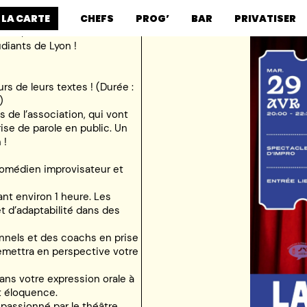
 LA CARTE
CHEFS
PROG’
BAR
PRIVATISER
yon 3, vous invite à vivre une
diants de Lyon !
s de leurs textes ! (Durée :
)
 de l’association, qui vont
ise de parole en public. Un
 !
comédien improvisateur et
nt environ 1 heure. Les
et d’adaptabilité dans des
nnels et des coachs en prise
remettra en perspective votre
dans votre expression orale à
et éloquence.
passionné par le théâtre,