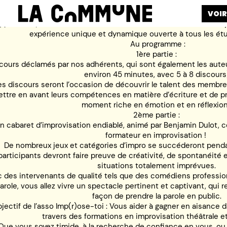
VOIR
r)ose-Toi!, l’association étudiante de l’Université Jean Moulin L
expérience unique et dynamique ouverte à tous les étu
Au programme :
1ère partie :
cours déclamés par nos adhérents, qui sont également les auteur
environ 45 minutes, avec 5 à 8 discours
s discours seront l’occasion de découvrir le talent des membres
ttre en avant leurs compétences en matière d’écriture et de pr
moment riche en émotion et en réflexion
2ème partie :
n cabaret d’improvisation endiablé, animé par Benjamin Dulot, 
formateur en improvisation !
De nombreux jeux et catégories d’impro se succéderont penda
participants devront faire preuve de créativité, de spontanéité 
situations totalement imprévues.
 des intervenants de qualité tels que des comédiens professio
arole, vous allez vivre un spectacle pertinent et captivant, qui 
façon de prendre la parole en public.
bjectif de l’asso Imp(r)ose-toi : Vous aider à gagner en aisance 
travers des formations en improvisation théâtrale 
Que vous soyez timide, à la recherche de confiance en vous, ou 