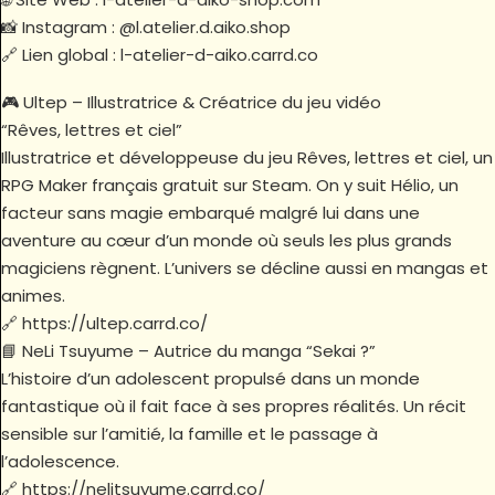
📸 Instagram : @l.atelier.d.aiko.shop
🔗 Lien global : l-atelier-d-aiko.carrd.co
🎮 Ultep – Illustratrice & Créatrice du jeu vidéo
“Rêves, lettres et ciel”
Illustratrice et développeuse du jeu Rêves, lettres et ciel, un
RPG Maker français gratuit sur Steam. On y suit Hélio, un
facteur sans magie embarqué malgré lui dans une
aventure au cœur d’un monde où seuls les plus grands
magiciens règnent. L’univers se décline aussi en mangas et
animes.
🔗 https://ultep.carrd.co/
📘 NeLi Tsuyume – Autrice du manga “Sekai ?”
L’histoire d’un adolescent propulsé dans un monde
fantastique où il fait face à ses propres réalités. Un récit
sensible sur l’amitié, la famille et le passage à
l’adolescence.
🔗 https://nelitsuyume.carrd.co/