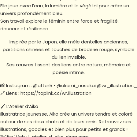
Elle joue avec l’eau, la lumière et le végétal pour créer un
univers profondément bleu.
Son travail explore le féminin entre force et fragilité,
douceur et résilience.
Inspirée par le Japon, elle mêle dentelles anciennes,
partitions chinées et touches de broderie rouge, symbole
du lien invisible.
Ses œuvres tissent des liens entre nature, mémoire et
poésie intime.
📸 Instagram : @after5 • @akemi_nosekai @wr_illustration_
🔗 Liens : https://taplink.cc/wr.illustration
🖌️ L’Atelier d’Aiko
Illustratrice jeunesse, Aiko crée un univers tendre et coloré
autour de ses deux chats et de leurs amis. Retrouvez ses
illustrations, goodies et bien plus pour petits et grands !
🌐 Site Web : l-atelier-d-aiko-shop.com