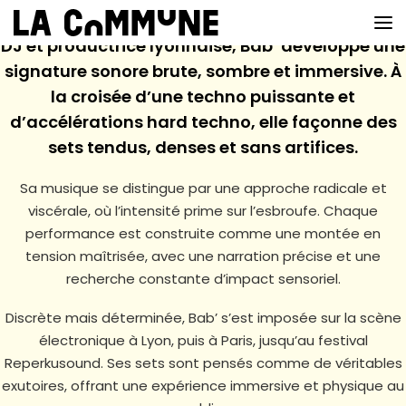
DJ et productrice lyonnaise, Bab’ développe une
signature sonore brute, sombre et immersive. À
la croisée d’une techno puissante et
VOIR LA CARTE
d’accélérations hard techno, elle façonne des
sets tendus, denses et sans artifices.
CHEFS
Sa musique se distingue par une approche radicale et
PROG’
viscérale, où l’intensité prime sur l’esbroufe. Chaque
BAR
performance est construite comme une montée en
tension maîtrisée, avec une narration précise et une
PRIVATISER
recherche constante d’impact sensoriel.
RESERVER
Discrète mais déterminée, Bab’ s’est imposée sur la scène
électronique à Lyon, puis à Paris, jusqu’au festival
À PROPOS
Reperkusound. Ses sets sont pensés comme de véritables
exutoires, offrant une expérience immersive et physique au