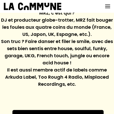
MRZ, c’est qui ?
DJ et producteur globe-trotter, MRZ fait bouger
les foules aux quatre coins du monde (France,
VOIR LA CARTE
US, Japon, UK, Espagne, etc.).
Son truc ? Faire danser et filer le smile, avec des
CHEFS
sets bien sentis entre house, soulful, funky,
PROG’
garage, UKG, French touch, jungle ou encore
acid house !
BAR
Il est aussi membre actif de labels comme
PRIVATISER
Arkuda Label, Too Rough 4 Radio, Misplaced
Recordings, etc.
RESERVER
À PROPOS