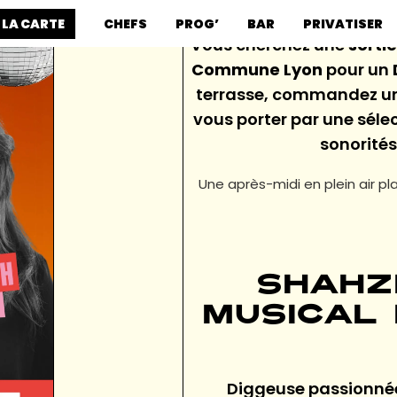
 LA CARTE
CHEFS
PROG’
BAR
PRIVATISER
Vous cherchez une
sortie
Commune Lyon
pour un
terrasse, commandez un 
vous porter par une séle
sonorité
Une après-midi en plein air pl
Shahz
musical 
Diggeuse passionnée,