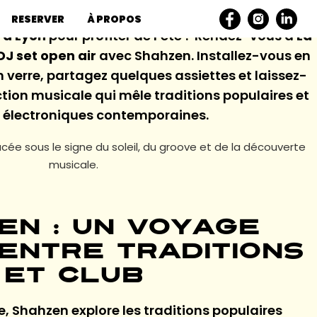
RESERVER
À PROPOS
 à Lyon
pour profiter de l’été ? Rendez-vous à
La
DJ set open air
avec Shahzen. Installez-vous en
verre, partagez quelques assiettes et laissez-
ction musicale qui mêle traditions populaires et
s électroniques contemporaines.
acée sous le signe du soleil, du groove et de la découverte
musicale.
en : un voyage
entre traditions
et club
 Shahzen explore les traditions populaires