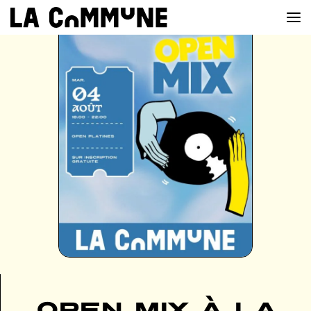
VOIR LA CARTE
CHEFS
PROG’
BAR
PRIVATISER
RESERVER
À PROPOS