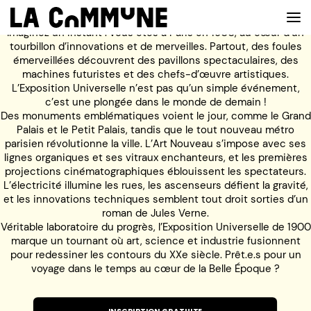
Imaginez un instant : vous êtes à Paris en 1900, au cœur d’un
tourbillon d’innovations et de merveilles. Partout, des foules
émerveillées découvrent des pavillons spectaculaires, des
machines futuristes et des chefs-d’œuvre artistiques.
VOIR LA CARTE
L’Exposition Universelle n’est pas qu’un simple événement,
c’est une plongée dans le monde de demain !
Des monuments emblématiques voient le jour, comme le Grand
CHEFS
Palais et le Petit Palais, tandis que le tout nouveau métro
parisien révolutionne la ville. L’Art Nouveau s’impose avec ses
PROG’
lignes organiques et ses vitraux enchanteurs, et les premières
projections cinématographiques éblouissent les spectateurs.
BAR
L’électricité illumine les rues, les ascenseurs défient la gravité,
et les innovations techniques semblent tout droit sorties d’un
PRIVATISER
roman de Jules Verne.
Véritable laboratoire du progrès, l’Exposition Universelle de 1900
RESERVER
marque un tournant où art, science et industrie fusionnent
pour redessiner les contours du XXe siècle. Prêt.e.s pour un
À PROPOS
voyage dans le temps au cœur de la Belle Époque ?