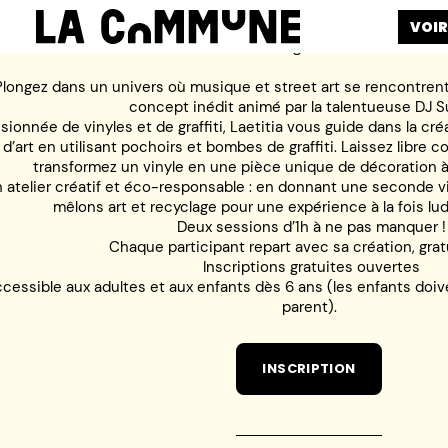
VOIR
Découvrez Phonograffiti avec DJ Sunlet 
Plongez dans un univers où musique et street art se rencontrent 
concept inédit animé par la talentueuse DJ Su
sionnée de vinyles et de graffiti, Laetitia vous guide dans la cr
d’art en utilisant pochoirs et bombes de graffiti. Laissez libre c
transformez un vinyle en une pièce unique de décoration à
 atelier créatif et éco-responsable : en donnant une seconde vi
mêlons art et recyclage pour une expérience à la fois lu
Deux sessions d’1h à ne pas manquer !
Chaque participant repart avec sa création, gra
Inscriptions gratuites ouvertes
cessible aux adultes et aux enfants dès 6 ans (les enfants do
parent).
INSCRIPTION