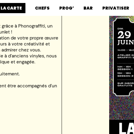
 LA CARTE
CHEFS
PROG’
BAR
PRIVATISER
!
grâce à Phonograffiti, un
nlet !
éation de votre propre œuvre
ours à votre créativité et
 admirer chez vous.
e à d’anciens vinyles, nous
dique et engagée.
tuitement.
ivent être accompagnés d’un