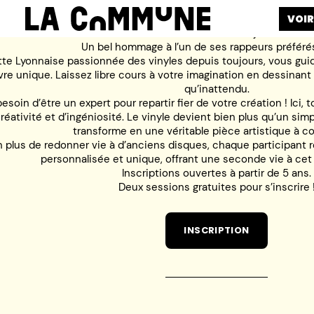
VOIR
Découvrez l’atelier incontournable de Dj Sunlet : Pi
Un bel hommage à l’un de ses rappeurs préférés
te Lyonnaise passionnée des vinyles depuis toujours, vous guid
re unique. Laissez libre cours à votre imagination en dessinant 
qu’inattendu.
esoin d’être un expert pour repartir fier de votre création ! Ici, t
réativité et d’ingéniosité. Le vinyle devient bien plus qu’un simp
transforme en une véritable pièce artistique à c
n plus de redonner vie à d’anciens disques, chaque participant r
personnalisée et unique, offrant une seconde vie à cet 
Inscriptions ouvertes à partir de 5 ans.
Deux sessions gratuites pour s’inscrire 
INSCRIPTION