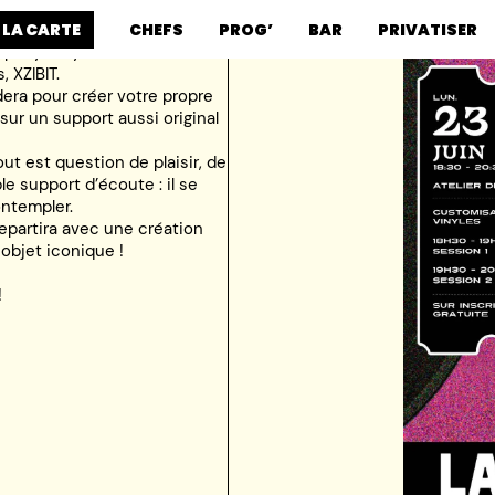
 LA CARTE
CHEFS
PROG’
BAR
PRIVATISER
mp My Vinyl !
, XZIBIT.
era pour créer votre propre
sur un support aussi original
out est question de plaisir, de
le support d’écoute : il se
ontempler.
epartira avec une création
objet iconique !
!