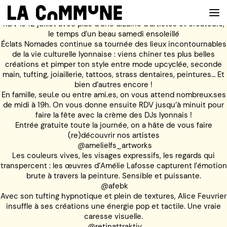
RDV le 12 juillet avec plus d’une dizaine d’artistes et créateurs,
le temps d’un beau samedi ensoleillé
Éclats Nomades continue sa tournée des lieux incontournables
de la vie culturelle lyonnaise : viens chiner tes plus belles
VOIR LA CARTE
créations et pimper ton style entre mode upcyclée, seconde
main, tufting, joiaillerie, tattoos, strass dentaires, peintures… Et
bien d’autres encore !
CHEFS
En famille, seul.e ou entre ami.es, on vous attend nombreux.ses
de midi à 19h. On vous donne ensuite RDV jusqu’à minuit pour
PROG’
faire la fête avec la crème des DJs lyonnais !
Entrée gratuite toute la journée, on a hâte de vous faire
BAR
(re)découvrir nos artistes
@amelielfs_artworks
PRIVATISER
Les couleurs vives, les visages expressifs, les regards qui
transpercent : les œuvres d’Amélie Lafosse capturent l’émotion
RESERVER
brute à travers la peinture. Sensible et puissante.
@afebk
À PROPOS
Avec son tufting hypnotique et plein de textures, Alice Feuvrier
insuffle à ses créations une énergie pop et tactile. Une vraie
caresse visuelle.
@retinattraktiv