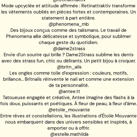
Mode upcyclée et attitude affirmée : Retinattraktiv transforme
les vêtements oubliés en pièces fortes et contemporaines. Un
statement à part entière.
@phenomena_mb
Des bijoux conçus comme des talismans. Le travail de
Phenomena allie délicatesse et symbolique, pour sublimer
chaque geste du quotidien.
@dame2strass
Envie d’un sourire qui brille ? Dame2Strass sublime les dents
avec des strass fun, chic ou délirants. Un petit bijou à croquer.
@britn_ails
Les ongles comme toile d’expression : couleurs, motifs,
brillance… Britnails réinvente le nail art comme une extension
de ta personnalité.
@antee.tt
Tatoueuse engagée et créative, Antee imagine des flashs à la
fois doux, puissants et poétiques. À fleur de peau, à fleur d’âme.
@etoile_mouvante
Entre rêves et constellations, les illustrations d’Étoile Mouvante
nous embarquent dans des univers sensibles et inspirés, à
emporter ou à offrir.
@estelle.mathilda