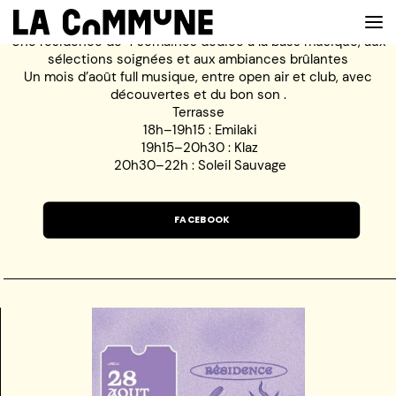
Une résidence de 4 semaines dédiée à la bass musique, aux
sélections soignées et aux ambiances brûlantes
Un mois d’août full musique, entre open air et club, avec
découvertes et du bon son .
VOIR LA CARTE
Terrasse
18h–19h15 : Emilaki
19h15–20h30 : Klaz
CHEFS
20h30–22h : Soleil Sauvage
PROG’
FACEBOOK
BAR
PRIVATISER
RESERVER
À PROPOS