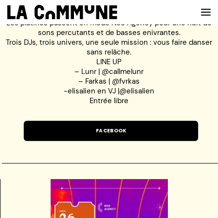
Les platines passent en mode Neo Agency pour une nuit de
sons percutants et de basses enivrantes.
Trois DJs, trois univers, une seule mission : vous faire danser
sans relâche.
VOIR LA CARTE
LINE UP
– Lunr | @callmelunr
– Farkas | @fvrkas
CHEFS
-elisalien en VJ |@elisalien
Entrée libre
PROG’
BAR
FACEBOOK
PRIVATISER
RESERVER
À PROPOS