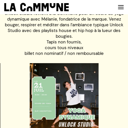
Unlock
Studio revient à la Commune pour un cours de yoga
dynamique avec Mélanie, fondatrice de la marque. Venez
bouger, respirer et méditer dans l’ambiance typique
Unlock
Studio avec des playlists house et hip hop à la lueur des
VOIR LA CARTE
bougies.
Tapis non fournis,
cours tous niveaux
CHEFS
billet non nominatif / non remboursable
PROG’
BAR
PRIVATISER
RESERVER
À PROPOS