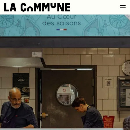
VOIR LA CARTE
CHEFS
PROG’
BAR
PRIVATISER
RESERVER
À PROPOS