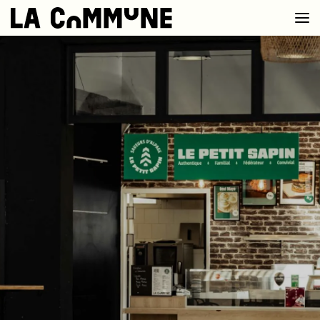
VOIR LA CARTE
CHEFS
PROG’
BAR
PRIVATISER
RESERVER
À PROPOS