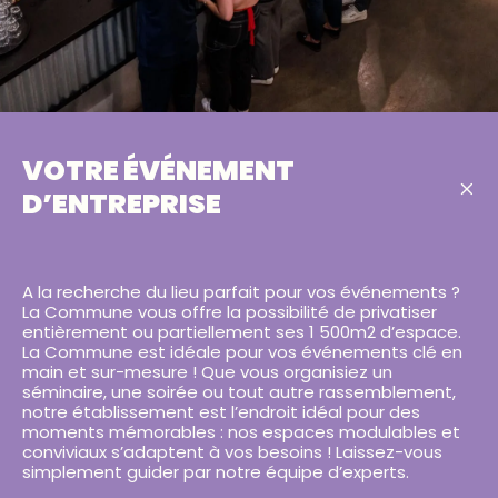
VOTRE ÉVÉNEMENT
D’ENTREPRISE
A la recherche du lieu parfait pour vos événements ?
La Commune vous offre la possibilité de privatiser
entièrement ou partiellement ses 1 500m2 d’espace.
La Commune est idéale pour vos événements clé en
main et sur-mesure ! Que vous organisiez un
séminaire, une soirée ou tout autre rassemblement,
notre établissement est l’endroit idéal pour des
moments mémorables : nos espaces modulables et
conviviaux s’adaptent à vos besoins ! Laissez-vous
simplement guider par notre équipe d’experts.