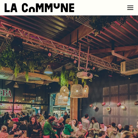
VOIR LA CARTE
CHEFS
PROG’
BAR
PRIVATISER
RESERVER
À PROPOS