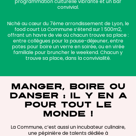
programmation culturelle vibrante et un bar
convivial.
Niché au cœur du 7ème arrondissement de Lyon, le
food court La Commune s’étend sur 1 500m2,
offrant un havre de vie où chacun trouve sa place :
entre collègues pour la pause-déjeuner, entre
potes pour boire un verre en soirée, ou en virée
familiale pour bruncher le weekend. Chacun y
trouve sa place, dans la convivialité.
MANGER, BOIRE OU
DANSER : IL Y EN A
POUR TOUT LE
MONDE !
La Commune, c’est aussi un incubateur culinaire,
une pépinière de talents dédiée à