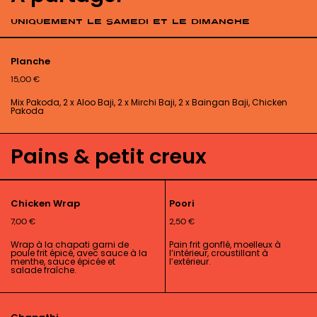
Uniquement le samedi et le dimanche
Planche
15,00
€
Mix Pakoda, 2 x Aloo Baji, 2 x Mirchi Baji, 2 x Baingan Baji, Chicken
Pakoda
Pains & petit creux
Chicken Wrap
Poori
7,00
€
2,50
€
Wrap à la chapati garni de
Pain frit gonflé, moelleux à
poule frit épicé, avec sauce à la
l’intérieur, croustillant à
menthe, sauce épicée et
l’extérieur.
salade fraîche.