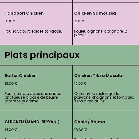
Tandoori Chicken
Chicken Samoussa
8,00
€
7,00
€
Poulet, yaourt, épices tandoori.
Poulet, oignons, coriandre. 2
pièces.
Plats principaux
Butter Chicken
Chicken Tikka Masala
13,00
€
12,50
€
Poulet tendre dans une sauce
Curry avec mélange de
onctueuse à base de beurre,
poivrons, d’oignons et tomates,
tomates et crème.
servi avec du riz.
CHICKEN (MANDI BIRYANI)
Chole / Rajma
14,00
€
10,00
€