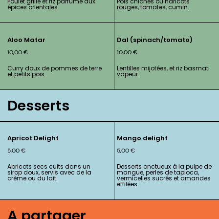
Poulet grillé et riz parfumé aux
Pois chiches ou haricots
épices orientales.
rouges, tomates, cumin.
Aloo Matar
Dal (spinach/tomato)
10,00
€
10,00
€
Curry doux de pommes de terre
Lentilles mijotées, et riz basmati
et petits pois.
vapeur.
Desserts
Apricot Delight
Mango delight
5,00
€
5,00
€
Abricots secs cuits dans un
Desserts onctueux à la pulpe de
sirop doux, servis avec de la
mangue, perles de tapioca,
crème ou du lait.
vermicelles sucrés et amandes
effilées.
A partager