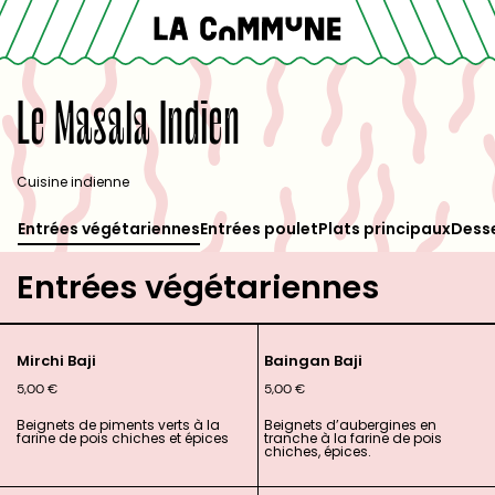
Le Masala Indien
Cuisine indienne
Entrées végétariennes
Entrées poulet
Plats principaux
Dess
Entrées végétariennes
Mirchi Baji
Baingan Baji
5,00
€
5,00
€
Beignets de piments verts à la
Beignets d’aubergines en
farine de pois chiches et épices
tranche à la farine de pois
chiches, épices.