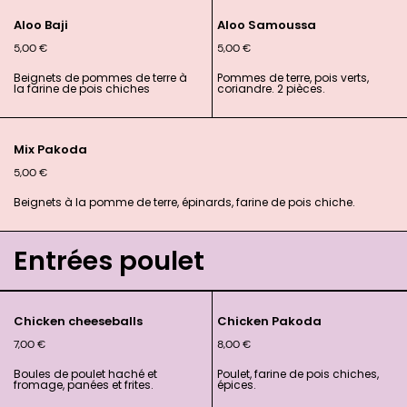
Aloo Baji
Aloo Samoussa
5,00
€
5,00
€
Beignets de pommes de terre à
Pommes de terre, pois verts,
la farine de pois chiches
coriandre. 2 pièces.
Mix Pakoda
5,00
€
Beignets à la pomme de terre, épinards, farine de pois chiche.
Entrées poulet
Chicken cheeseballs
Chicken Pakoda
7,00
€
8,00
€
Boules de poulet haché et
Poulet, farine de pois chiches,
fromage, panées et frites.
épices.