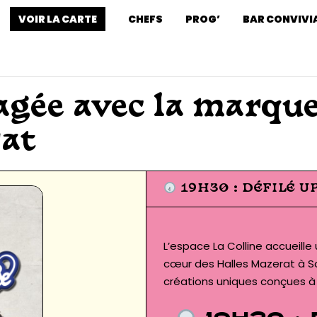
VOIR LA CARTE
CHEFS
PROG’
BAR CONVIVI
agée avec la marque
at
19H30 : DÉFILÉ U
L’espace La Colline accueil
cœur des Halles Mazerat à Sa
créations uniques conçues à p