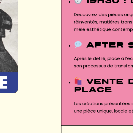
19h30 :
Découvrez des pièces origi
réinventés, matières trans
mêle esthétique contemp
After 
Après le défilé, place à l
son processus de transforma
Vente d
place
Les créations présentées s
une pièce unique, locale e