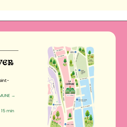
VER
aint-
MUNE →
15 min