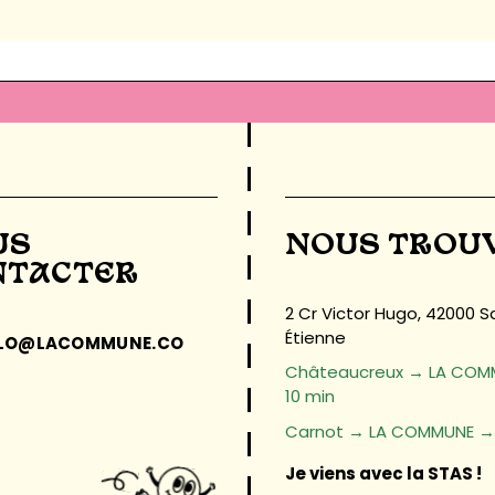
US
NOUS TROU
NTACTER
2 Cr Victor Hugo, 42000 S
Étienne
LLO@LACOMMUNE.CO
Châteaucreux → LA COM
10 min
Carnot → LA COMMUNE → 
Je viens avec la STAS !