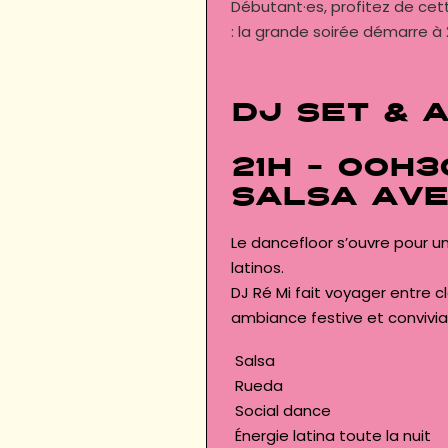
Débutant·es, profitez de cett
: la grande soirée démarre à 2
DJ set & 
21h – 00h3
Salsa ave
Le dancefloor s’ouvre pour u
latinos.
DJ Ré Mi fait voyager entre 
ambiance festive et convivia
Salsa
Rueda
Social dance
Énergie latina toute la nuit