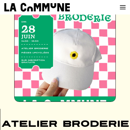
VOIR LA CARTE
CHEFS
PROG’
BAR
PRIVATISER
RESERVER
À PROPOS
Atelier broderie