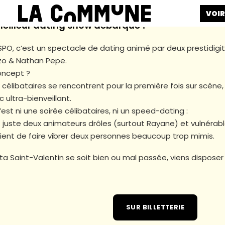
VOIR
meilleur dating show débarque !
SPO, c’est un spectacle de dating animé par deux prestidigi
o & Nathan Pepe.
oncept ?
 célibataires se rencontrent pour la première fois sur scène
c ultra-bienveillant.
est ni une soirée célibataires, ni un speed-dating :
t juste deux animateurs drôles (surtout Rayane) et vulnérab
ient de faire vibrer deux personnes beaucoup trop mimis.
ta Saint-Valentin se soit bien ou mal passée, viens disposer 
SUR BILLETTERIE