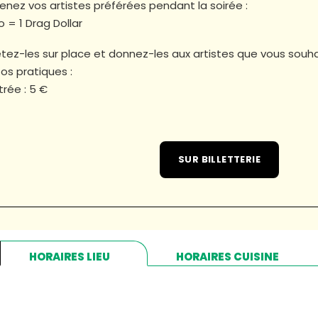
enez vos artistes préférées pendant la soirée :
o = 1 Drag Dollar
tez-les sur place et donnez-les aux artistes que vous souh
fos pratiques :
trée : 5 €
SUR BILLETTERIE
HORAIRES LIEU
HORAIRES CUISINE