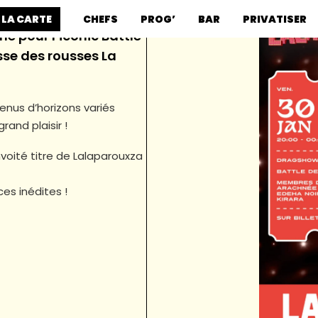
 LA CARTE
CHEFS
PROG’
BAR
PRIVATISER
 pour l’iconic Battle
sse des rousses La
venus d’horizons variés
rand plaisir !
nvoité titre de Lalaparouxza
es inédites !