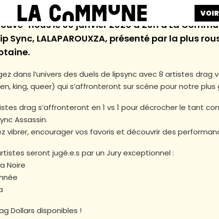
VOIR
rouve-nous le 30 janvier 2026 à 20h à La Commune
Lip Sync, LALAPAROUXZA, présenté par la plus rou
otaine.
gez dans l’univers des duels de lipsync avec 8 artistes drag 
n, king, queer) qui s’affronteront sur scène pour notre plus g
tistes drag s’affronteront en 1 vs 1 pour décrocher le tant co
Sync Assassin.
z vibrer, encourager vos favoris et découvrir des performanc
rtistes seront jugé.e.s par un Jury exceptionnel :
a Noire
hnée
a
ag Dollars disponibles !