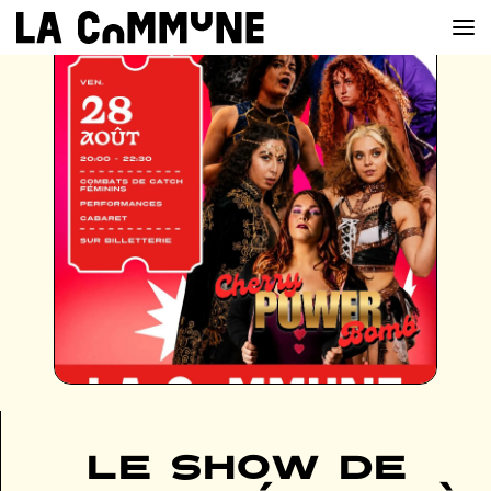
VOIR LA CARTE
CHEFS
PROG’
BAR
PRIVATISER
RESERVER
À PROPOS
Le show de