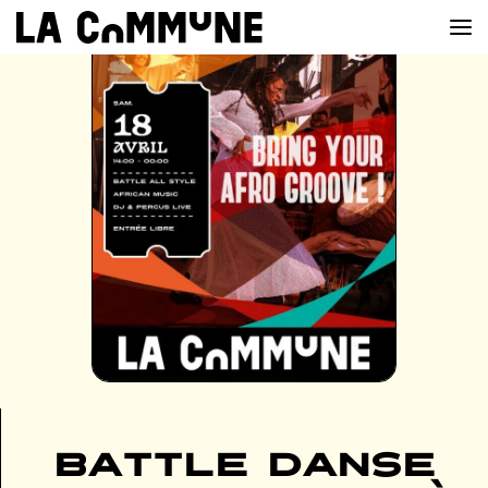
VOIR LA CARTE
CHEFS
PROG’
BAR
PRIVATISER
RESERVER
À PROPOS
Battle danse